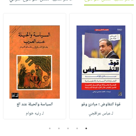
قوة التفاوض ؛ مبادئ وقو
السياسة والحيلة عند الع
لـ عباس عراقجي
لـ رنيه خوام
5
4
3
2
1