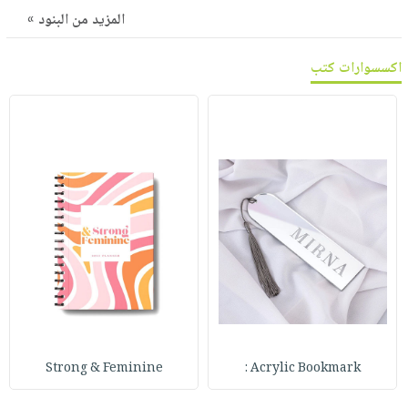
صابون
فيديوهات
المزيد من البنود »
عربة
أطفال
أسئلة
التسوق
مناسبات
اكسسوارات كتب
يتكرر
طرحها
نشرة
الإصدارات
خدمات
نيل
وفرات
انشر
كتابك
تواصل
معنا
Strong & Feminine
Acrylic Bookmark :