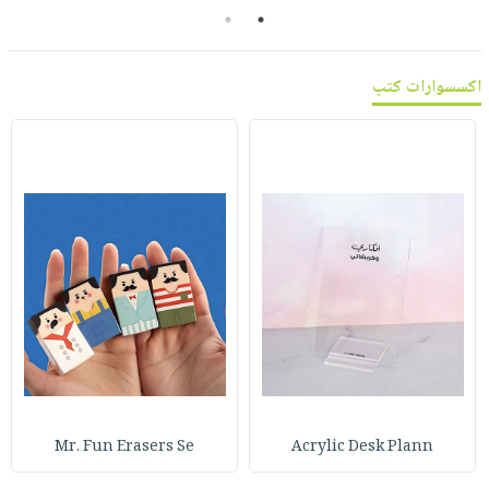
صابون
2
1
فيديوهات
عربة
أطفال
أسئلة
التسوق
مناسبات
يتكرر
اكسسوارات كتب
طرحها
نشرة
الإصدارات
خدمات
نيل
وفرات
انشر
كتابك
تواصل
معنا
Mr. Fun Erasers Se
Acrylic Desk Plann