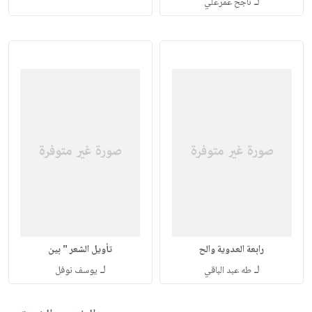
لـ
ناجح عمرعلي
رابعة العدوية والح
تأويل الشعر " بين
لـ
لـ
طه عبد الباقي
يوسف نوفل