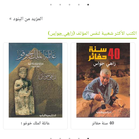
5
4
3
2
1
المزيد من البنود »
الكتب الأكثر شعبية لنفس المؤلف (
زاهي حواس
)
40 سنة حفائر
عائلة الملك خوفو ؛
5
4
3
2
1