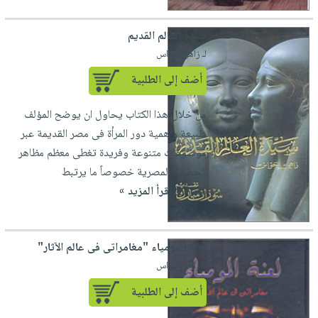
سيدة العالم القديم
لـ زاهى حواس
أضف إلى الطلبية
من خلال هذا الكتاب يحاول ان يوضح المؤلف
طبيعة واهمية دور المرأة فى مصر القديمة عبر
موضوعات متنوعة وفريدة تغطى معظم مظاهر
الحضارة المصرية خصوصاً ما يرتبط
بالمرآة....
إقرأ المزيد »
لعنة المومياء "مغامراتى فى عالم الآثار"
لـ زاهى حواس
أضف إلى الطلبية