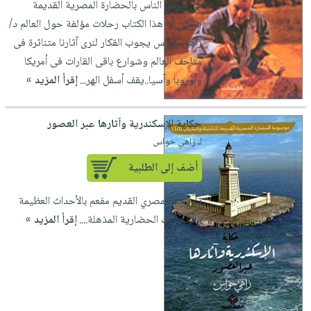
عن هوس الناس بالحضارة المصرية القديمة
العناية
الأكثر
شحن
أدوات
يحكى لنا هذا الكتاب رحلات مؤلفة حول العالم د/
بالأسنان
مبيعاً
مجاني
المائدة
زاهى حواس يجوب القكار لنرى آثارنا متناثرة فى
الحمية
العودة
بنود
الأوعية
متاحف العالم وشوارع باقى القارات فى أمريكا
والتغذية
للمدارس
مختارة
والتخزين
وأوروبا وآسيا..يقف أسفل الهر...
إقرأ المزيد »
اشتراكات
اكسسوارات
أدوات
كتب
كل
بحث
المطبخ
حكاية الإسكندرية وآثارها عبر العصور
الاشتراكات
اكسسوارات
متقدم
لـ زاهي حواس
منزلية
صندوق
القراءة
أضف إلى الطلبية
اكسسوارات
iKitab
ملابس
نيل
تاريخنا المصري القديم مفعم بالأحداث العظيمة
بلا
مطرزات
وفرات
والإنجازات الحضارية المذهلة....
إقرأ المزيد »
حدود
حقائب
عن
حسابك
حلي
الشركة
عناية
لائحة
سياسة
بالذات
الأمنيات
الشركة