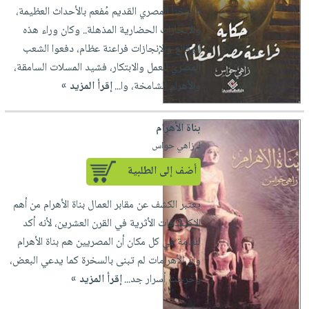
تاريخنا المصري القديم مُفعم بالأحداث العظيمة،
والإنجازات الحضارية المذهلة.. وكان وراء هذه
الوقائع والإنجازات فراعنة عظام، دفعوا الشعب
المصري للعمل والابتكار، فشيد المسلات السامقة،
والأهرام الشامخة، وا...
إقرأ المزيد »
بناة الأهرام
لـ زاهي حواس
أضف إلى الطلبية
يعتبر الكشف عن مقابر العمال بناة الأهرام من أهم
الاكتشافات الأثرية في القرن العشرين، لأنه أكد
للعامة في كل مكان أن المصريين هم بناة الأهرام
وأن الأهرامات لم تبنى بالسخرة كما يدعي البعض،
وخرجت أسرار جد...
إقرأ المزيد »