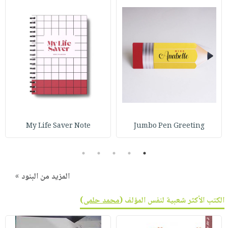
صابون
فيديوهات
عربة
أطفال
أسئلة
التسوق
مناسبات
يتكرر
طرحها
نشرة
الإصدارات
خدمات
نيل
وفرات
انشر
كتابك
My Life Saver Note
Jumbo Pen Greeting
تواصل
5
4
3
2
1
معنا
المزيد من البنود »
الكتب الأكثر شعبية لنفس المؤلف (
محمد حلمى
)