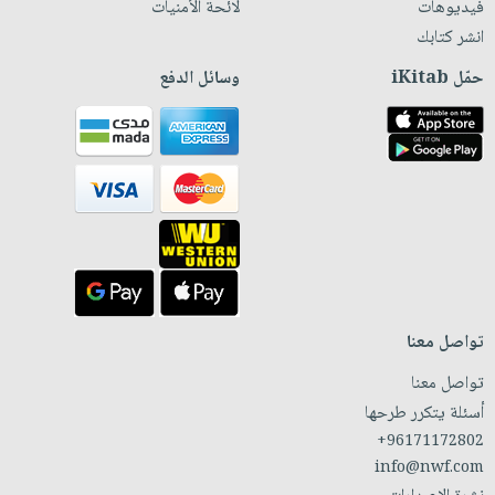
فيديوهات
لائحة الأمنيات
انشر كتابك
حمّل iKitab
وسائل الدفع
تواصل معنا
تواصل معنا
أسئلة يتكرر طرحها
+96171172802
info@nwf.com