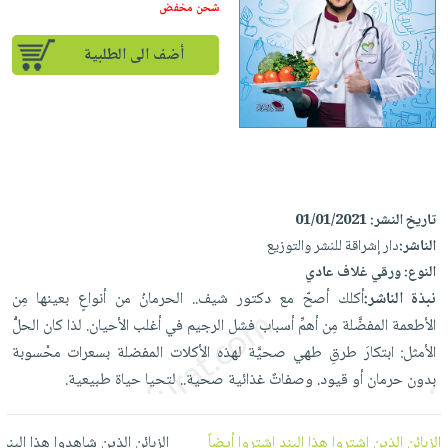
إختياراتنا
تعليمية
شحن مخفض
أسئلة
إختياراتنا
المواضيع
iKitab
يتكرر
كتب
أضف الى الطلبية
بلا
الأكثر
طرحها
أكاديمية
الصحة
حدود
مبيعاً
تحميل
والعناية
صندوق
أسئلة
إختياراتنا
masmu3
الشخصية
القراءة
يتكرر
وسائل
على
جديد
English
طرحها
تعليمية
Android
books
الكل
تحميل
صندوق
تحميل
تاريخ النشر:
01/01/2021
iKitab
أجهزة
القراءة
المطبخ
masmu3
الناشر:
دار إشراقة للنشر والتوزيع
على
العناية
والسفرة
على
جوائز
النوع:
ورقي غلاف عادي
Android
جديد
الشخصية
Apple
نبذة الناشر:
أكلك أصحّ مع دكتور شيف.. الحرمانُ من أنواعٍ بعينها مِن
تحميل
العناية
الأطعمة المفضَّلة مِن أهمِّ أسباب فشل الرجيم في أغلب الأحيان. لذا كان الحلُّ
الكل
iKitab
وتصفيف
الأمثل: ابتكارَ طرقِ طهي صحيَّة لهذه الأكلات المفضلة بسعرات محْسوبة
أواني
متجر
على
الشعر
بدون حرمان أو قيود. وصفاتٌ غذائية صحية.. لتحيا حياة طبيعية.
الطهي
الهدايا
Apple
العناية
أدوات
بالجسم
أقسام
الزبائن الذين اشتروا هذا البند اشتروا أيضاً
الزبائن الذين شاهدوا هذا البند
الخبز