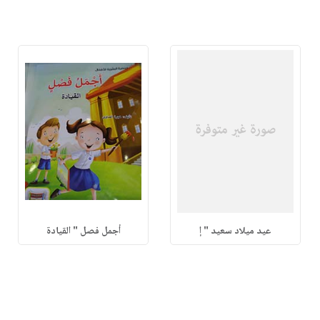
عيد ميلاد سعيد " إ
أجمل فصل " القيادة