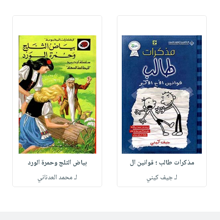
مذكرات طالب ؛ قوانين ال
بياض الثلج وحمرة الورد
لـ جيف كيني
لـ محمد العدناني