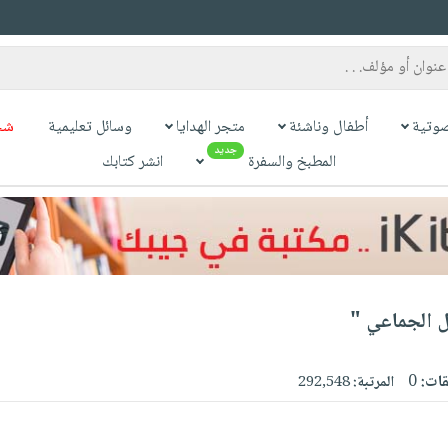
وتية
أطفال وناشئة
متجر الهدايا
وسائل تعليمية
شح
جديد
المطبخ والسفرة
انشر كتابك
ل الجماعي "
قات:
0
المرتبة:
292,548