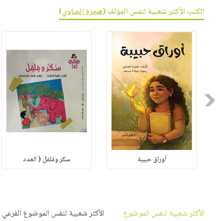
صابون
فيديوهات
الكتب الأكثر شعبية لنفس المؤلف (
هجرة الصاوي
)
عربة
أطفال
أسئلة
التسوق
مناسبات
يتكرر
طرحها
نشرة
الإصدارات
خدمات
نيل
وفرات
Previous
انشر
كتابك
تواصل
معنا
أوراق حبيبة
سكر وفلفل ( العدد
الأكثر شعبية لنفس الموضوع
الأكثر شعبية لنفس الموضوع الفرعي