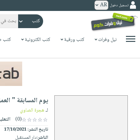
تسجيل دخول
كتب
ورقية
المواضيع
نيل وفرات
كتب ورقية
كتب الكترونية
كتب ص
صدر
كتب
حديثاً
الكترونية
الأكثر
الصفحة
مبيعاً
الرئيسية
كتب
جوائز
صدر
صوتية
شحن
حديثاً
الصفحة
يوم المسابقة " العم
مخفض
الأكثر
الرئيسية
عروض
أطفال
لـ
هجرة الصاوي
مبيعاً
masmu3
خاصة
وناشئة
(0)
التعلي
كتب
بلا
صفحات
تاريخ النشر:
17/10/2021
مجانية
الصفحة
وسائل
حدود
مشوقة
الناشر:
دار المستقبل
الرئيسية