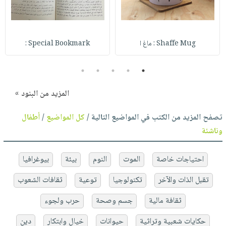
Shaffe Mug : ماغ ا
Special Bookmark :
5
4
3
2
1
المزيد من البنود »
تصفح المزيد من الكتب في المواضيع التالية /
كل المواضيع
/
أطفال
وناشئة
احتياجات خاصة
الموت
النوم
بيئة
بيوغرافيا
تقبل الذات والآخر
تكنولوجيا
توعية
ثقافات الشعوب
ثقافة مالية
جسم وصحة
حرب ولجوء
حكايات شعبية وتراثية
حيوانات
خيال وابتكار
دين