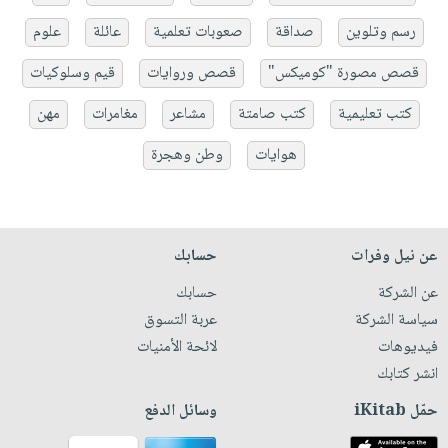
رسم وتلوين
صداقة
صعوبات تعلمية
عائلة
علوم
قصص مصورة "كوميكس"
قصص وروايات
قيم وسلوكيات
كتب تعليمية
كتب صامتة
مشاعر
مغامرات
مهن
هوايات
وطن وهجرة
عن نيل وفرات
حسابك
عن الشركة
حسابك
سياسة الشركة
عربة التسوق
فيديوهات
لائحة الأمنيات
انشر كتابك
حمّل iKitab
وسائل الدفع