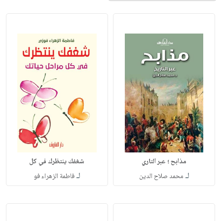
مذابح ؛ عبر التاري
شغفك ينتظرك في كل
لـ
لـ
محمد صلاح الدين
فاطمة الزهراء فو