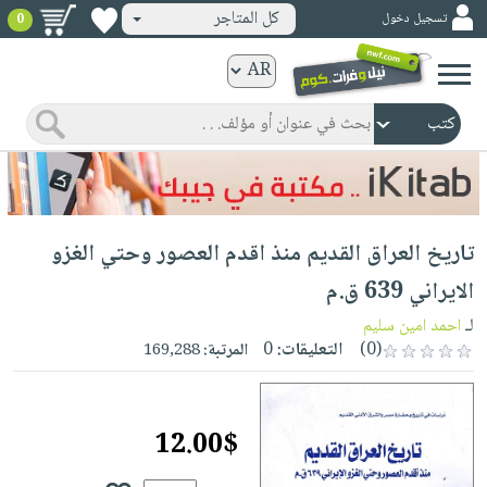
كل المتاجر
تسجيل دخول
0
كتب
ورقية
المواضيع
صدر
كتب
حديثاً
الكترونية
الأكثر
الصفحة
تاريخ العراق القديم منذ اقدم العصور وحتي الغزو
مبيعاً
الرئيسية
كتب
جوائز
الايراني 639 ق.م
صدر
صوتية
شحن
لـ
احمد امين سليم
حديثاً
الصفحة
مخفض
(0)
التعليقات:
0
المرتبة:
169,288
الأكثر
الرئيسية
عروض
أطفال
مبيعاً
masmu3
خاصة
وناشئة
كتب
12.00$
بلا
صفحات
مجانية
الصفحة
وسائل
حدود
مشوقة
الرئيسية