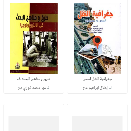
جغرافية النقل اسس
طرق ومناهج البحث ف
لـ
لـ
إجلال ابراهيم مح
مها محمد فوزي مع