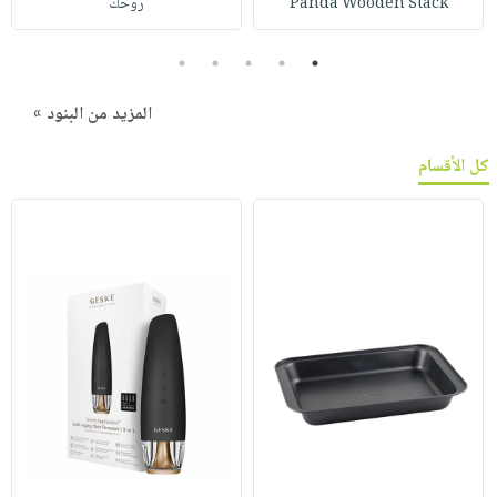
Panda Wooden Stack
روحك
5
4
3
2
1
المزيد من البنود »
كل الأقسام