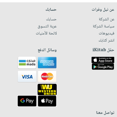
عن نيل وفرات
حسابك
عن الشركة
حسابك
سياسة الشركة
عربة التسوق
فيديوهات
لائحة الأمنيات
انشر كتابك
حمّل iKitab
وسائل الدفع
تواصل معنا