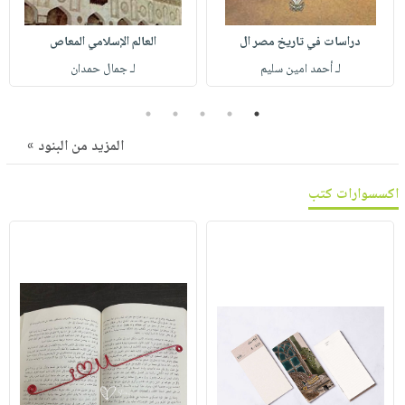
صابون
فيديوهات
عربة
أطفال
أسئلة
دراسات في تاريخ مصر ال
العالم الإسلامي المعاص
التسوق
مناسبات
يتكرر
لـ أحمد امين سليم
لـ جمال حمدان
طرحها
نشرة
5
4
3
2
1
الإصدارات
خدمات
نيل
المزيد من البنود »
وفرات
اكسسوارات كتب
انشر
كتابك
تواصل
معنا