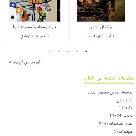
صابون
فيديوهات
عربة
أطفال
أسئلة
التسوق
مناسبات
يتكرر
ورثة آل الشيخ
خواطر سطحية سخيفة عن ا
طرحها
نشرة
لـ أحمد القرملاوي
لـ أحمد خالد توفيق
الإصدارات
خدمات
نيل
5
4
3
2
1
وفرات
المزيد من البنود »
انشر
كتابك
معلومات إضافية عن الكتاب
تواصل
معنا
ترجمة:
عباس محمود العقاد
لغة:
عربي
طبعة:
1
حجم:
24×17
عدد الصفحات:
245
مجلدات:
1