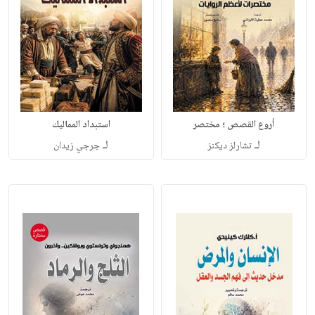
أروع القصص ؛ مختصر
استبداد المماليك
لـ
لـ
تشارلز ديكنز
جرجي زيدان