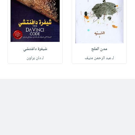
مدن الملح
شيفرة دافنتشي
لـ عبد الرحمن منيف
لـ دان براون