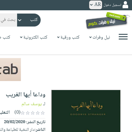
تسجيل دخول
كتب
ورقية
المواضيع
نيل وفرات
كتب ورقية
كتب الكترونية
كتب ص
صدر
كتب
حديثاً
الكترونية
الأكثر
الصفحة
مبيعاً
الرئيسية
كتب
جوائز
صدر
صوتية
شحن
حديثاً
الصفحة
وداعا أيها الغريب
مخفض
الأكثر
الرئيسية
عروض
أطفال
لـ
يوسف سالم
مبيعاً
masmu3
خاصة
وناشئة
(0)
التعلي
كتب
بلا
صفحات
تاريخ النشر:
20/02/2020
مجانية
الصفحة
وسائل
حدود
مشوقة
الناشر:
دار النخبة للطباعة والن
الرئيسية