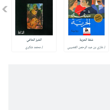
Next
شقة الحرية
الخبز الحافي
لـ غازي بن عبد الرحمن القصيبي
لـ محمد شكري
ل