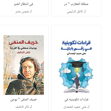
مملكة العقارب " در
في انتظار الخبز
لـ
لـ
كامل الدليمي
شمس عنتر
قراءات تكوينية في
خريف المنفى " يومي
لـ
لـ
علي حميد الحمدان
ثائر الناشف