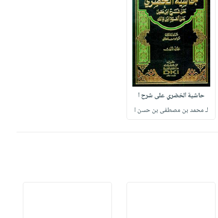
حاشية الخضري على شرح ا
لـ محمد بن مصطفى بن حسن ا