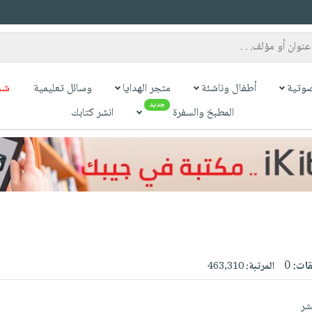
وتية
أطفال وناشئة
متجر الهدايا
وسائل تعليمية
شح
جديد
المطبخ والسفرة
انشر كتابك
قات:
0
المرتبة:
463,310
شر