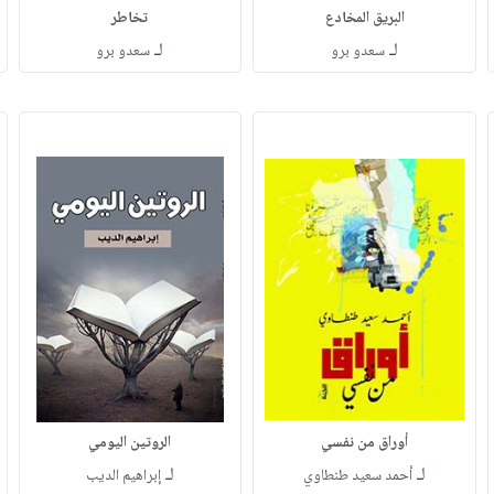
البريق المخادع
تخاطر
لـ
لـ
سعدو برو
سعدو برو
أوراق من نفسي
الروتين اليومي
لـ
لـ
أحمد سعيد طنطاوي
إبراهيم الديب