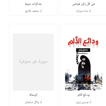
في كل ركن فوضى
مذكرات سرية
لـ
لـ
نداء مبارك
محمد طارق
ودائع الألم
الرسالة
لـ
لـ
يسرى زبير
وائل سليمان