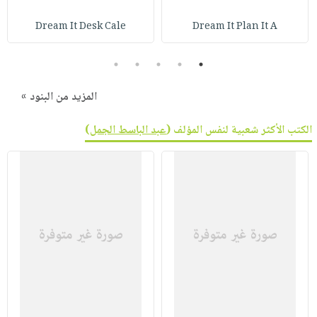
صابون
فيديوهات
عربة
Dream It Desk Cale
Dream It Plan It A
أطفال
أسئلة
التسوق
مناسبات
يتكرر
5
4
3
2
1
طرحها
نشرة
الإصدارات
خدمات
المزيد من البنود »
نيل
الكتب الأكثر شعبية لنفس المؤلف (
عبد الباسط الجمل
)
وفرات
انشر
كتابك
تواصل
معنا