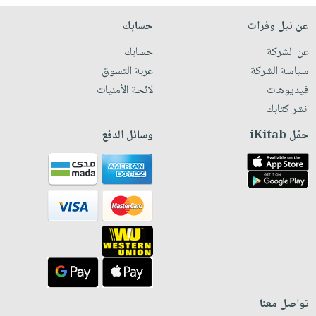
عن نيل وفرات
حسابك
عن الشركة
حسابك
سياسة الشركة
عربة التسوق
فيديوهات
لائحة الأمنيات
انشر كتابك
حمّل iKitab
وسائل الدفع
تواصل معنا