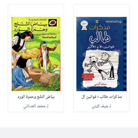
مذكرات طالب ؛ قوانين ال
بياض الثلج وحمرة الورد
لـ جيف كيني
لـ محمد العدناني