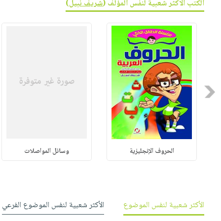
الكتب الأكثر شعبية لنفس المؤلف (
شريف نبيل
)
صابون
فيديوهات
عربة
أطفال
أسئلة
التسوق
مناسبات
يتكرر
طرحها
نشرة
الإصدارات
خدمات
نيل
Previous
وفرات
انشر
كتابك
تواصل
معنا
الحروف الإنجليزية
وسائل المواصلات
الأكثر شعبية لنفس الموضوع
الأكثر شعبية لنفس الموضوع الفرعي