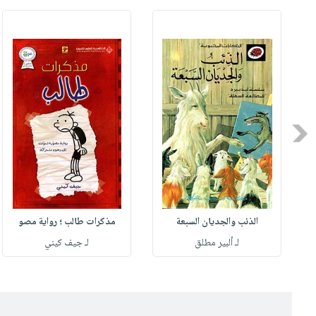
Previous
الذئب والجديان السبعة
مذكرات طالب ؛ رواية مصو
لـ ألبير مطلق
لـ جيف كيني