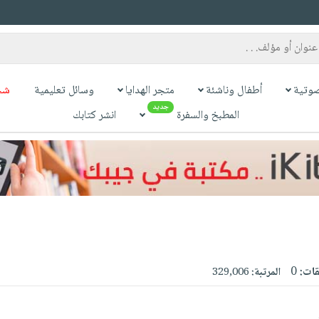
وتية
أطفال وناشئة
متجر الهدايا
وسائل تعليمية
شح
جديد
المطبخ والسفرة
انشر كتابك
قات:
0
المرتبة:
329,006