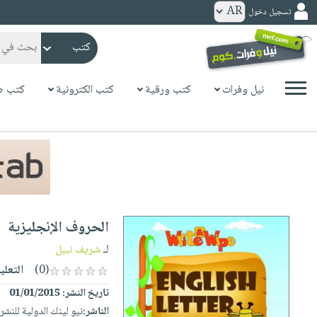
تسجيل دخول
كتب
ورقية
المواضيع
نيل وفرات
كتب ورقية
كتب الكترونية
كتب ص
صدر
كتب
حديثاً
الكترونية
الأكثر
الصفحة
مبيعاً
الرئيسية
كتب
جوائز
صدر
صوتية
شحن
حديثاً
الصفحة
الحروف الإنجليزية
مخفض
الأكثر
الرئيسية
عروض
أطفال
لـ
شريف نبيل
مبيعاً
masmu3
خاصة
وناشئة
(0)
التعلي
كتب
بلا
صفحات
تاريخ النشر:
01/01/2015
مجانية
الصفحة
وسائل
حدود
مشوقة
الناشر:
نيو لينك الدولية للنشر
الرئيسية