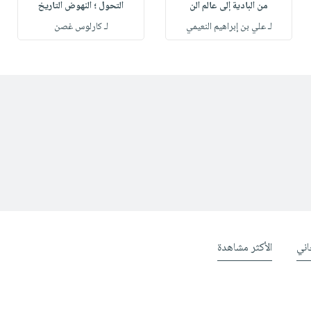
من البادية إلى عالم الن
التحول ؛ النهوض التاريخ
لـ علي بن إبراهيم النعيمي
لـ كارلوس غصن
ني
الأكثر مشاهدة