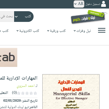
تسجيل دخول
كتب
ورقية
المواضيع
نيل وفرات
كتب ورقية
كتب الكترونية
كتب ص
صدر
كتب
حديثاً
الكترونية
الأكثر
الصفحة
مبيعاً
الرئيسية
كتب
جوائز
صدر
صوتية
شحن
حديثاً
الصفحة
المهارات الإدارية للم
مخفض
الأكثر
الرئيسية
عروض
أطفال
لـ
احمد السروي
مبيعاً
masmu3
خاصة
وناشئة
(0)
التعلي
كتب
بلا
صفحات
تاريخ النشر:
02/01/2020
مجانية
الصفحة
وسائل
حدود
مشوقة
الناشر:
نيو لينك الدولية للنشر
الرئيسية