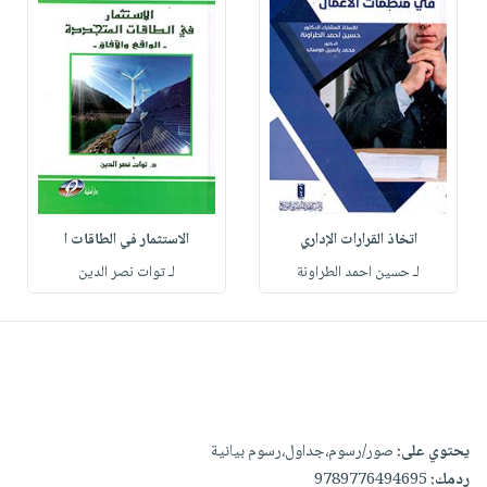
اتخاذ القرارات الإداري
الاستثمار في الطاقات ا
لـ حسين احمد الطراونة
لـ توات نصر الدين
يحتوي على:
صور/رسوم،جداول،رسوم بيانية
ردمك:
9789776494695