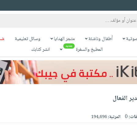
وتية
أطفال وناشئة
متجر الهدايا
وسائل تعليمية
شح
جديد
المطبخ والسفرة
انشر كتابك
دير الفعال
قات:
0
المرتبة:
194,696