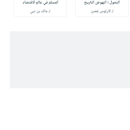
التحول ؛ النهوض التاريخ
المسلم في عالم الاقتصاد
لـ كارلوس غصن
لـ مالك بن نبي
ل