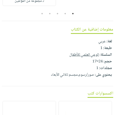
لـ مجموعة من المؤلفين
صابون
فيديوهات
عربة
أطفال
أسئلة
5
4
3
2
1
التسوق
مناسبات
يتكرر
طرحها
نشرة
معلومات إضافية عن الكتاب
الإصدارات
خدمات
نيل
لغة:
عربي
وفرات
طبعة:
1
السلسلة:
الوعي العلمي للأطفال
انشر
حجم:
24×17
كتابك
مجلدات:
1
تواصل
يحتوي على:
صور/رسوم،مجسم ثلاثي الأبعاد
معنا
اكسسوارات كتب