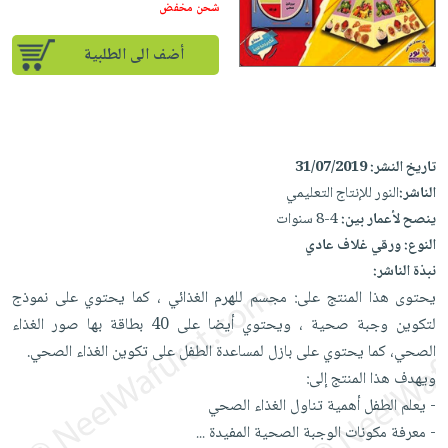
إختياراتنا
تعليمية
شحن مخفض
أسئلة
إختياراتنا
المواضيع
iKitab
يتكرر
كتب
أضف الى الطلبية
بلا
الأكثر
طرحها
أكاديمية
الصحة
حدود
مبيعاً
تحميل
والعناية
صندوق
أسئلة
إختياراتنا
masmu3
الشخصية
القراءة
يتكرر
وسائل
على
جديد
English
تاريخ النشر:
31/07/2019
طرحها
تعليمية
Android
books
الناشر:
النور للإنتاج التعليمي
الكل
تحميل
صندوق
تحميل
ينصح لأعمار بين:
4-8 سنوات
iKitab
أجهزة
القراءة
المطبخ
masmu3
النوع:
ورقي غلاف عادي
على
العناية
والسفرة
على
جوائز
نبذة الناشر:
Android
جديد
الشخصية
Apple
يحتوى هذا المنتج على: مجسم للهرم الغذائي ، كما يحتوي على نموذج
تحميل
العناية
لتكوين وجبة صحية ، ويحتوي أيضا على 40 بطاقة بها صور الغذاء
الكل
iKitab
وتصفيف
الصحي، كما يحتوي على بازل لمساعدة الطفل على تكوين الغذاء الصحي.
أواني
متجر
على
الشعر
ويهدف هذا المنتج إلى:
الطهي
الهدايا
Apple
العناية
- يعلم الطفل أهمية تناول الغذاء الصحي
أدوات
بالجسم
أقسام
- معرفة مكونات الوجبة الصحية المفيدة
...
الخبز