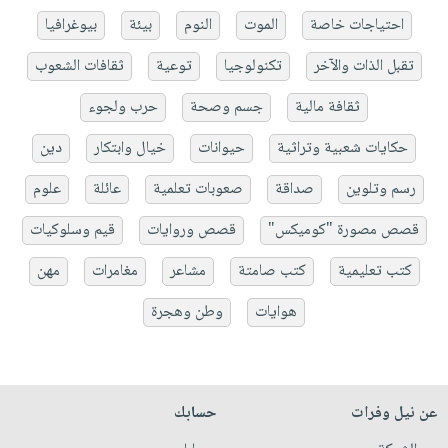
احتياجات خاصة
الموت
النوم
بيئة
بيوغرافيا
تقبل الذات والآخر
تكنولوجيا
توعية
ثقافات الشعوب
ثقافة مالية
جسم وصحة
حرب ولجوء
حكايات شعبية وتراثية
حيوانات
خيال وابتكار
دين
رسم وتلوين
صداقة
صعوبات تعلمية
عائلة
علوم
قصص مصورة "كوميكس"
قصص وروايات
قيم وسلوكيات
كتب تعليمية
كتب صامتة
مشاعر
مغامرات
مهن
هوايات
وطن وهجرة
عن نيل وفرات
حسابك