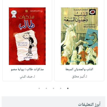
الذئب والجديان السبعة
مذكرات طالب ؛ رواية مصو
لـ ألبير مطلق
لـ جيف كيني
5
4
3
2
1
أبرز التعليقات