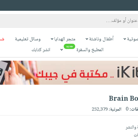
وتية
أطفال وناشئة
متجر الهدايا
وسائل تعليمية
شح
جديد
المطبخ والسفرة
انشر كتابك
Brain Bo
قات:
0
المرتبة:
252,379
والنشر