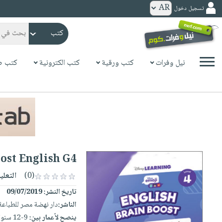
تسجيل دخول
كتب
ورقية
المواضيع
نيل وفرات
كتب ورقية
كتب الكترونية
كتب ص
صدر
كتب
حديثاً
الكترونية
الأكثر
الصفحة
مبيعاً
الرئيسية
كتب
جوائز
صدر
صوتية
شحن
حديثاً
الصفحة
ost English G4
مخفض
الأكثر
الرئيسية
عروض
أطفال
(0)
التعلي
مبيعاً
masmu3
خاصة
وناشئة
تاريخ النشر:
09/07/2019
كتب
بلا
صفحات
الناشر:
دار نهضة مصر للطباعة 
مجانية
الصفحة
وسائل
حدود
مشوقة
ينصح لأعمار بين:
9-12 سنوات
الرئيسية