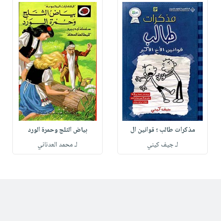
مذكرات طالب ؛ قوانين ال
بياض الثلج وحمرة الورد
لـ جيف كيني
لـ محمد العدناني