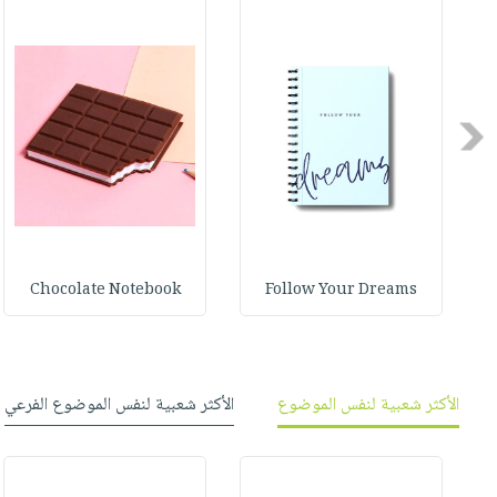
صابون
فيديوهات
عربة
أطفال
أسئلة
التسوق
مناسبات
يتكرر
طرحها
نشرة
Previous
الإصدارات
خدمات
نيل
وفرات
انشر
كتابك
Chocolate Notebook
Follow Your Dreams
تواصل
معنا
الأكثر شعبية لنفس الموضوع
الأكثر شعبية لنفس الموضوع الفرعي