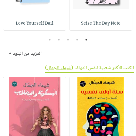
Love Yourself Dail
Seize The Day Note
5
4
3
2
1
المزيد من البنود »
الكتب الأكثر شعبية لنفس المؤلف (
شيماء الجمال
)