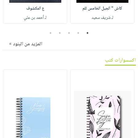
صابون
فيديوهات
كاش " الجيل الخامس للم
ع المكشوف
عربة
أطفال
أسئلة
التسوق
لـ شريف سعيد
لـ أحمد بن علي
مناسبات
يتكرر
طرحها
نشرة
5
4
3
2
1
الإصدارات
خدمات
المزيد من البنود »
نيل
وفرات
اكسسوارات كتب
انشر
كتابك
تواصل
معنا