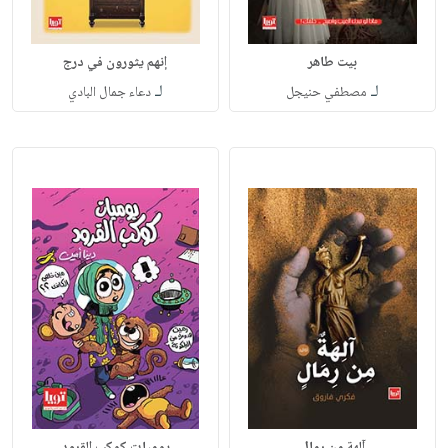
بيت طاهر
إنهم يثورون في درج
لـ
لـ
مصطفي حنيجل
دعاء جمال البادي
آلهة من رمال
يوميات كوكب القرود