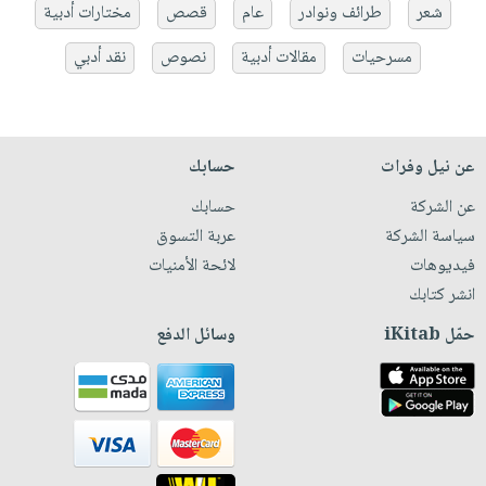
شعر
طرائف ونوادر
عام
قصص
مختارات أدبية
مسرحيات
مقالات أدبية
نصوص
نقد أدبي
عن نيل وفرات
حسابك
عن الشركة
حسابك
سياسة الشركة
عربة التسوق
فيديوهات
لائحة الأمنيات
انشر كتابك
حمّل iKitab
وسائل الدفع