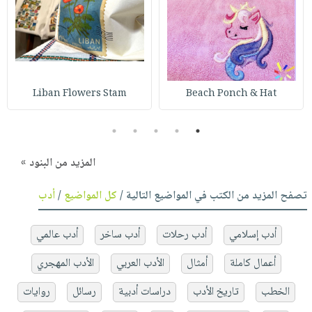
Liban Flowers Stam
Beach Ponch & Hat
5
4
3
2
1
المزيد من البنود »
تصفح المزيد من الكتب في المواضيع التالية /
كل المواضيع
/
أدب
أدب إسلامي
أدب رحلات
أدب ساخر
أدب عالمي
أعمال كاملة
أمثال
الأدب العربي
الأدب المهجري
الخطب
تاريخ الأدب
دراسات أدبية
رسائل
روايات