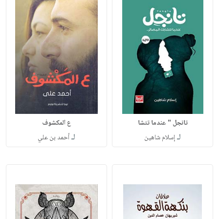
تانجل " عندما تتشا
ع المكشوف
لـ
لـ
إسلام شاهين
أحمد بن علي