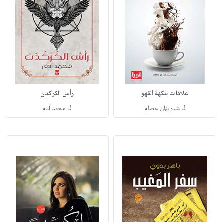
علاقات بنكهة القهو
رأس الكركدن
لـ
لـ
شيريهان عصام
محمد آدم