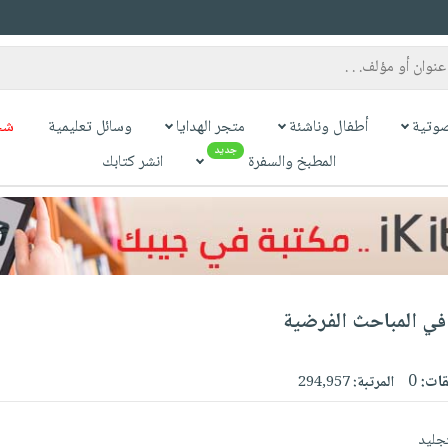
وتية
أطفال وناشئة
متجر الهدايا
وسائل تعليمية
شح
جديد
المطبخ والسفرة
انشر كتابك
في المباحث الفرضية
قات:
0
المرتبة:
294,957
تجليد