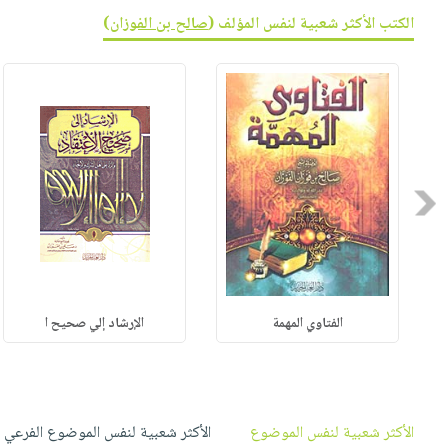
صابون
فيديوهات
الكتب الأكثر شعبية لنفس المؤلف (
صالح بن الفوزان
)
عربة
أطفال
أسئلة
التسوق
مناسبات
يتكرر
طرحها
نشرة
الإصدارات
خدمات
نيل
وفرات
Previous
انشر
كتابك
تواصل
معنا
الفتاوي المهمة
الإرشاد إلي صحيح ا
الأكثر شعبية لنفس الموضوع
الأكثر شعبية لنفس الموضوع الفرعي