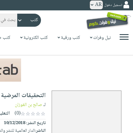
تسجيل دخول
كتب
ورقية
المواضيع
نيل وفرات
كتب ورقية
كتب الكترونية
كتب ص
صدر
كتب
حديثاً
الكترونية
الأكثر
الصفحة
مبيعاً
الرئيسية
كتب
جوائز
صدر
صوتية
شحن
حديثاً
الصفحة
التحقيقات المرضية 
مخفض
الأكثر
الرئيسية
عروض
أطفال
لـ
صالح بن الفوزان
مبيعاً
masmu3
خاصة
وناشئة
(0)
التعلي
كتب
بلا
صفحات
تاريخ النشر:
10/12/2018
مجانية
الصفحة
وسائل
حدود
مشوقة
الناشر:
الدار العالمية للنشر وال
الرئيسية