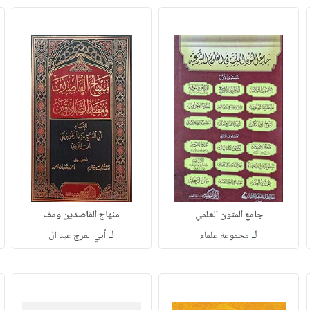
جامع المتون العلمي
منهاج القاصدين ومف
لـ
لـ
مجموعة علماء
أبي الفرج عبد ال