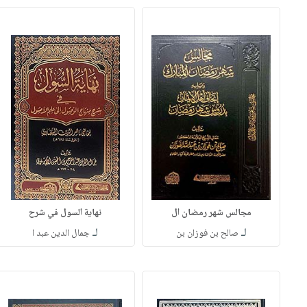
مجالس شهر رمضان ال
نهاية السول في شرح
لـ
لـ
صالح بن فوزان بن
جمال الدين عبد ا