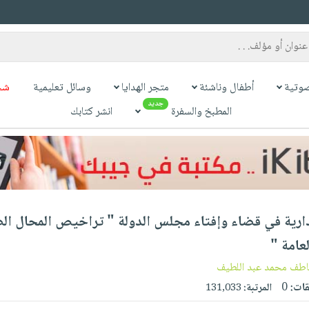
وتية
أطفال وناشئة
متجر الهدايا
وسائل تعليمية
شح
جديد
المطبخ والسفرة
انشر كتابك
ارية في قضاء وإفتاء مجلس الدولة " تراخيص المحال ال
عامة "
طف محمد عبد اللطيف
قات:
0
المرتبة:
131,033