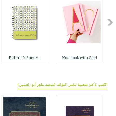
صابون
فيديوهات
عربة
أطفال
أسئلة
التسوق
مناسبات
يتكرر
Previous
طرحها
نشرة
الإصدارات
خدمات
نيل
وفرات
انشر
Failure Is Success
Notebook with Gold
كتابك
تواصل
معنا
الكتب الأكثر شعبية لنفس المؤلف (
محمد ماهر أبو العينين
)