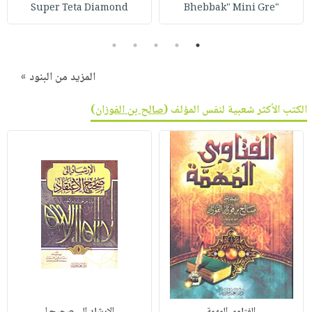
صابون
Super Teta Diamond
"Bhebbak" Mini Gre
فيديوهات
عربة
أطفال
أسئلة
التسوق
5
4
3
2
1
مناسبات
يتكرر
طرحها
نشرة
المزيد من البنود »
الإصدارات
خدمات
الكتب الأكثر شعبية لنفس المؤلف (
صالح بن الفوزان
)
نيل
وفرات
انشر
كتابك
تواصل
معنا
الفتاوي المهمة
الإرشاد إلي صحيح ا