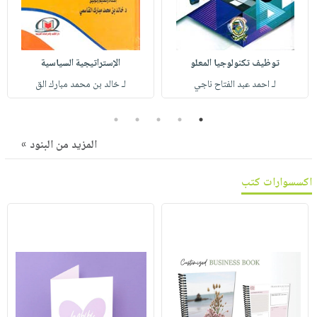
صابون
فيديوهات
عربة
أطفال
أسئلة
التسوق
مناسبات
يتكرر
توظيف تكنولوجيا المعلو
الإستراتيجية السياسية
طرحها
نشرة
لـ احمد عبد الفتاح ناجي
لـ خالد بن محمد مبارك الق
الإصدارات
خدمات
نيل
5
4
3
2
1
وفرات
المزيد من البنود »
انشر
كتابك
اكسسوارات كتب
تواصل
معنا