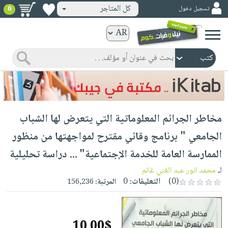
كل المتاجر
تسجيل دخول
0
كتب
ورقية
المواضيع
صدر
كتب
حديثاً
الكترونية
الأكثر
الصفحة
مخاطر الجرائم المعلوماتية التي يتعرض لها الشباب
مبيعاً
الرئيسية
كتب
جوائز
الجامعي " برنامج وقائي مقترح لمواجهتها من منظور
صدر
صوتية
شحن
الممارسة العامة للخدمة الإجتماعية" ... دراسة تحليلية
حديثاً
الصفحة
مخفض
الأكثر
لـ
محمد انور عبد الغني غانم
الرئيسية
عروض
أطفال
(0)
التعليقات:
0
المرتبة:
156,236
مبيعاً
masmu3
خاصة
وناشئة
كتب
بلا
صفحات
مجانية
الصفحة
وسائل
حدود
مشوقة
10.00$
الرئيسية