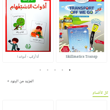
Skillmatics Transp
أنا أركب - أدوات ا
5
4
3
2
1
المزيد من البنود »
كل الأقسام