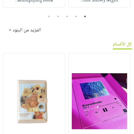
Multiplying Book :
One Snowy Night :
5
4
3
2
1
المزيد من البنود »
كل الأقسام