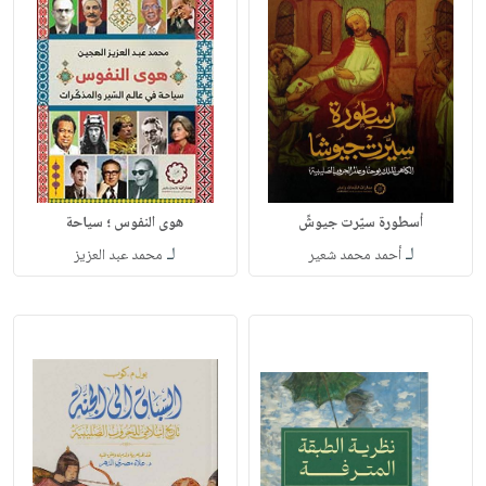
أسطورة سيّرت جيوشً
هوى النفوس ؛ سياحة
لـ
لـ
أحمد محمد شعير
محمد عبد العزيز