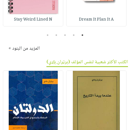
Stay Weird Lined N
Dream It Plan It A
5
4
3
2
1
المزيد من البنود »
الكتب الأكثر شعبية لنفس المؤلف (
برتران بادي
)