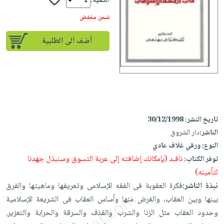
إختياراتنا
الكمية:
تعليمية
أسئلة
إختياراتنا
المواضيع
iKitab
شحن مخفض
يتكرر
كتب
بلا
الأكثر
طرحها
أكاديمية
الصحة
أضف الى الطلبية
حدود
مبيعاً
تحميل
والعناية
صندوق
أسئلة
إختياراتنا
masmu3
الشخصية
القراءة
يتكرر
وسائل
على
جديد
English
طرحها
تعليمية
Android
books
الكل
تحميل
صندوق
تحميل
iKitab
أجهزة
القراءة
المطبخ
masmu3
تاريخ النشر:
30/12/1998
على
العناية
والسفرة
على
جوائز
الناشر:
دار الشروق
Android
جديد
الشخصية
Apple
النوع:
ورقي غلاف عادي
تحميل
العناية
نافـد (بإمكانك إضافته إلى عربة التسوق وسنبذل جهدنا
توفر الكتاب:
الكل
iKitab
وتصفيف
لتأمينه)
أواني
متجر
على
الشعر
نبذة الناشر:
فكرة العقوبة فى الفقه الإسلامى وتعريفها وماهيتها والفرق
الطهي
الهدايا
Apple
بينها وبين العقاب، والغرض منها وأساس العقاب فى الشريعة الإسلامية
العناية
أدوات
وحدود العقاب مثل الزنا والشرب والقذف والسرقة والحرابة والتعزير.
بالجسم
أقسام
الخبز