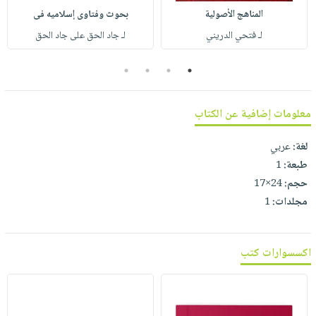
صابون
فيديوهات
المناهج الأصولية
بحوث وفتاوى إسلاميه فى
عربة
أطفال
أسئلة
لـ فتحي الدريني
لـ جاد الحق على جاد الحق
التسوق
مناسبات
يتكرر
4
3
2
1
طرحها
نشرة
الإصدارات
خدمات
نيل
معلومات إضافية عن الكتاب
وفرات
لغة:
عربي
انشر
طبعة:
1
كتابك
حجم:
24×17
تواصل
مجلدات:
1
معنا
اكسسوارات كتب