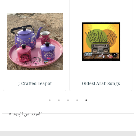
Oldest Arab Songs
Crafted Teapot : إ
5
4
3
2
1
المزيد من البنود »