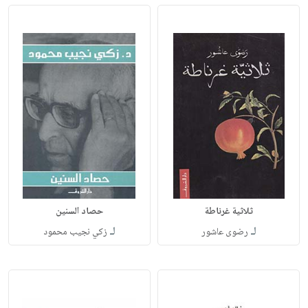
ثلاثية غرناطة
حصاد السنين
لـ
لـ
رضوى عاشور
زكي نجيب محمود