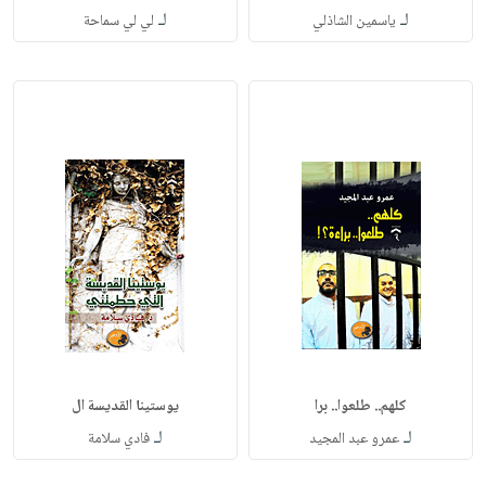
لـ
لـ
ياسمين الشاذلي
لي لي سماحة
كلهم.. طلعوا.. برا
يوستينا القديسة ال
لـ
لـ
عمرو عبد المجيد
فادي سلامة