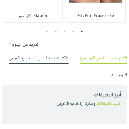
صابون
فيديوهات
عربة
أطفال
أسئلة
التسوق
Mr. Fun Erasers Se
Stapler : كابسة ور
مناسبات
يتكرر
طرحها
نشرة
5
4
3
2
1
الإصدارات
خدمات
المزيد من البنود »
نيل
وفرات
الأكثر شعبية لنفس الموضوع
الأكثر شعبية لنفس الموضوع الفرعي
انشر
كتابك
لايوجد بنود
تواصل
معنا
أبرز التعليقات
أكتب تعليقاتك
وشارك أراءك مع الأخرين