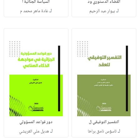
القضاء الدستوري ود
السياسة الجنائية ا
لـ
لـ
بيوار عبد الرحيم
غادة ماهر محمد م
التفسير التوفيقي ل
دور قواعد المسؤولي
لـ
لـ
ئاسؤس نامق براخا
هديل علي القريشي