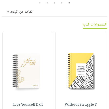
صابون
5
4
3
2
1
فيديوهات
عربة
أطفال
المزيد من البنود »
أسئلة
التسوق
مناسبات
يتكرر
اكسسوارات كتب
طرحها
نشرة
الإصدارات
خدمات
نيل
وفرات
انشر
كتابك
تواصل
معنا
Love Yourself Dail
Without Struggle T