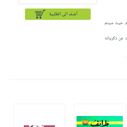
أضف الى الطلبية
اه, حيث سيتم
ث عن ذكرياته