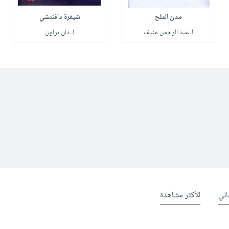
مدن الملح
شيفرة دافنتشي
لـ عبد الرحمن منيف
لـ دان براون
ني
الأكثر مشاهدة