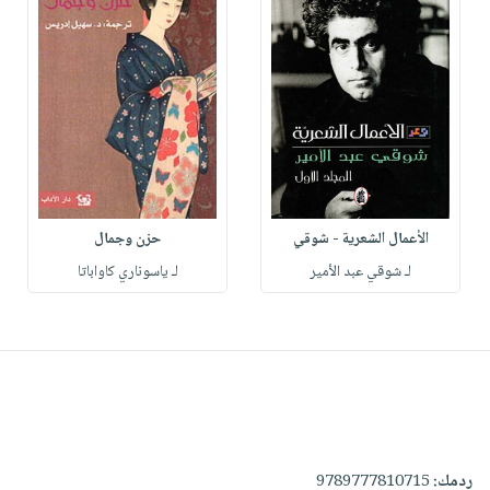
الأعمال الشعرية - شوقي
حزن وجمال
لـ شوقي عبد الأمير
لـ ياسوناري كاواباتا
ردمك:
9789777810715