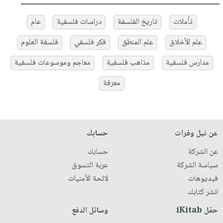
تأملات
تاريخ الفلسفة
دراسات فلسفية
عام
علم الأخلاق
علم المنطق
فكر فلسفي
فلسفة العلوم
مدارس فلسفية
مذاهب فلسفية
معاجم وموسوعات فلسفية
معرفة
عن نيل وفرات
حسابك
عن الشركة
حسابك
سياسة الشركة
عربة التسوق
فيديوهات
لائحة الأمنيات
انشر كتابك
حمّل iKitab
وسائل الدفع