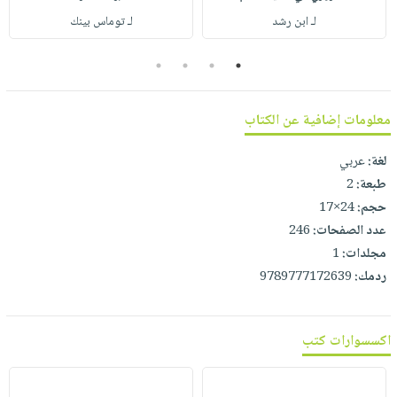
صابون
فيديوهات
لـ ابن رشد
لـ توماس بينك
عربة
أطفال
أسئلة
التسوق
مناسبات
4
3
2
1
يتكرر
طرحها
نشرة
الإصدارات
خدمات
معلومات إضافية عن الكتاب
نيل
لغة:
عربي
وفرات
طبعة:
2
انشر
حجم:
24×17
كتابك
عدد الصفحات:
246
تواصل
مجلدات:
1
معنا
ردمك:
9789777172639
اكسسوارات كتب