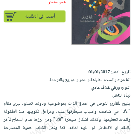
إختياراتنا
تعليمية
شحن مخفض
أسئلة
إختياراتنا
المواضيع
iKitab
يتكرر
كتب
أضف الى الطلبية
بلا
الأكثر
طرحها
أكاديمية
الصحة
حدود
مبيعاً
تحميل
والعناية
صندوق
أسئلة
إختياراتنا
masmu3
الشخصية
القراءة
يتكرر
وسائل
على
جديد
English
طرحها
تعليمية
Android
books
الكل
تحميل
صندوق
تحميل
iKitab
أجهزة
القراءة
المطبخ
masmu3
تاريخ النشر:
01/01/2017
على
العناية
والسفرة
على
جوائز
الناشر:
دار السلام للطباعة والنشر والتوزيع والترجمة
Android
جديد
الشخصية
Apple
النوع:
ورقي غلاف عادي
تحميل
العناية
نبذة الناشر:
الكل
iKitab
وتصفيف
يتيح للقارئ الغوص في اعماق الذات بموضوعية ودونما تصنع، ليرى مقام
أواني
متجر
على
الشعر
"الأنا" في شخصه واسباب سيطرتها عليه، ومراحل تكوينها منذ الطفولة
الطهي
الهدايا
Apple
وانماط تعظيمها، وكذلك اشكال سيطرة "الأنا" ومن ابرزها عدم السماح لآخر
العناية
أدوات
بالنقد او الانتقاض او اللوم لذاته. كما يثمن الكتاب اهمية المصارحة
بالجسم
أقسام
الخبز