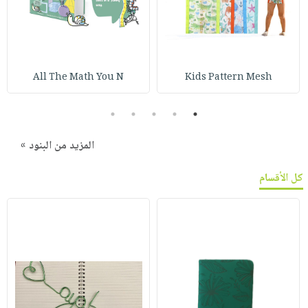
All The Math You N
Kids Pattern Mesh
5
4
3
2
1
المزيد من البنود »
كل الأقسام