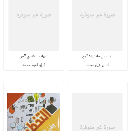
نيلسون مانديلا "رح
المهاتما غاندي "من
لـ
لـ
إبراهيم محمد
إبراهيم محمد