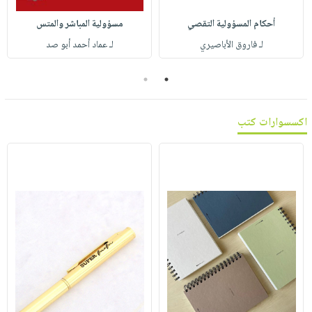
صابون
فيديوهات
عربة
أحكام المسؤولية التقصي
مسؤولية المباشر والمتس
أطفال
أسئلة
التسوق
لـ فاروق الأباصيري
لـ عماد أحمد أبو صد
مناسبات
يتكرر
طرحها
نشرة
2
1
الإصدارات
خدمات
نيل
اكسسوارات كتب
وفرات
انشر
كتابك
تواصل
معنا