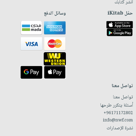
انشر كتابك
حمّل iKitab
وسائل الدفع
تواصل معنا
تواصل معنا
أسئلة يتكرر طرحها
+96171172802
info@nwf.com
نشرة الإصدارات