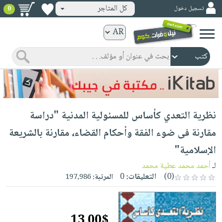
كل المتاجر
تسجيل دخول
0
كتب
ورقية
المواضيع
صدر
كتب
حديثاً
الكترونية
الأكثر
الصفحة
نظرية التعدي كأساس للمسئولية المدنية "دراسة
مبيعاً
الرئيسية
كتب
جوائز
مقارنة فى ضوء الفقة وأحكام القضاء، مقارنة بالشريعة
صدر
صوتية
شحن
الإسلامية"
حديثاً
الصفحة
مخفض
الأكثر
لـ
أحمد محمد عطية محمد
الرئيسية
عروض
أطفال
(0)
التعليقات:
0
المرتبة:
197,986
مبيعاً
masmu3
خاصة
وناشئة
كتب
بلا
صفحات
مجانية
الصفحة
وسائل
حدود
مشوقة
13.00$
الرئيسية