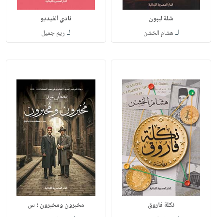
شلة ليبون
نادي الفيديو
لـ
لـ
هشام الخشن
ريم جميل
نكلة فاروق
مخبرون ومخبرون ؛ س