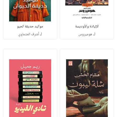
الإلياذة والأوديسة
مواليد حديقة الحيو
لـ
لـ
هوميروس
أشرف العشماوي