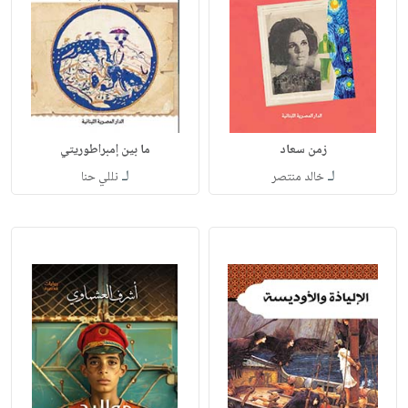
زمن سعاد
ما بين إمبراطوريتي
لـ
لـ
خالد منتصر
نللي حنا