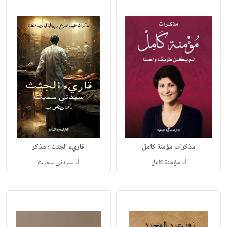
مذكرات مؤمنة كامل
قاريء الجثث ؛ مذكر
لـ
لـ
مؤمنة كامل
سيدني سميث