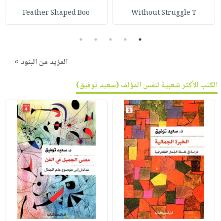
Feather Shaped Boo
Without Struggle T
5
4
3
2
1
المزيد من البنود »
الكتب الأكثر شعبية لنفس المؤلف (
سعيد توفيق
)