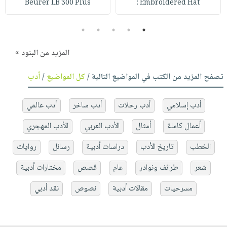
Beurer LB 300 Plus
Embroidered Hat :
5
4
3
2
1
المزيد من البنود »
تصفح المزيد من الكتب في المواضيع التالية /
كل المواضيع
/
أدب
أدب إسلامي
أدب رحلات
أدب ساخر
أدب عالمي
أعمال كاملة
أمثال
الأدب العربي
الأدب المهجري
الخطب
تاريخ الأدب
دراسات أدبية
رسائل
روايات
شعر
طرائف ونوادر
عام
قصص
مختارات أدبية
مسرحيات
مقالات أدبية
نصوص
نقد أدبي