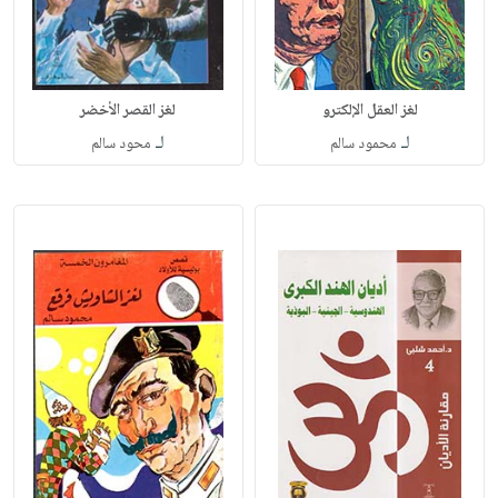
لغز العقل الإلكترو
لغز القصر الأخضر
لـ
لـ
محمود سالم
محود سالم