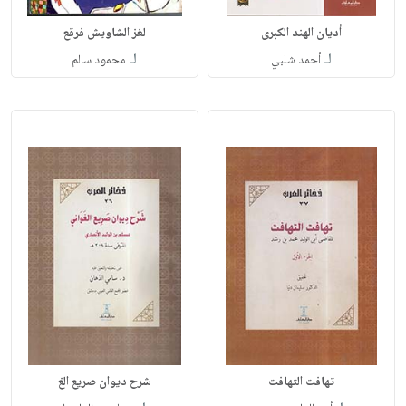
أديان الهند الكبرى
لغز الشاويش فرقع
لـ
لـ
أحمد شلبي
محمود سالم
تهافت التهافت
شرح ديوان صريع الغ