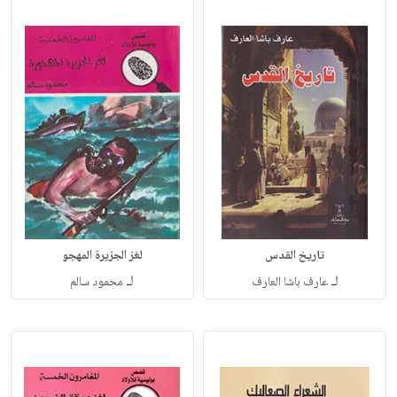
تاريخ القدس
لغز الجزيرة المهجو
لـ
لـ
عارف باشا العارف
محمود سالم