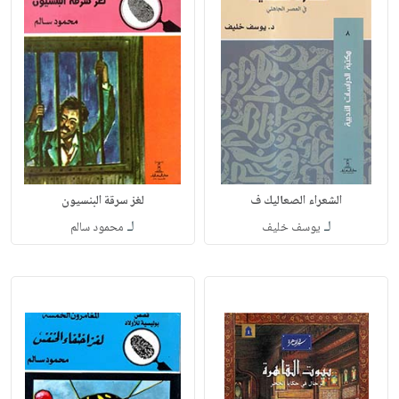
الشعراء الصعاليك ف
لغز سرقة البنسيون
لـ
لـ
يوسف خليف
محمود سالم