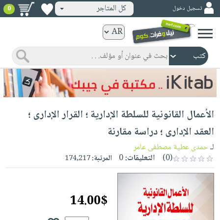
كل المتاجر
تسجيل دخول
0
كتب
ورقية
المواضيع
صدر
كتب
حديثاً
الكترونية
الأكثر
الصفحة
الأعمال القانونية للسلطة الإدارية ؛ القرار الإدارى ؛
مبيعاً
الرئيسية
كتب
جوائز
العقد الإدارى ؛ دراسة مقارنة
صدر
صوتية
شحن
لـ
حمدى عطية مصطفى عامر
حديثاً
الصفحة
مخفض
(0)
التعليقات:
0
المرتبة:
174,217
الأكثر
الرئيسية
عروض
أطفال
مبيعاً
masmu3
خاصة
وناشئة
كتب
14.00$
بلا
صفحات
مجانية
الصفحة
وسائل
حدود
مشوقة
الرئيسية