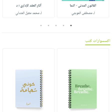
صابون
فيديوهات
القانون المدني - التما
آثار العقد الإداري ؛ د
عربة
أطفال
أسئلة
لـ مصطفى العوجي
لـ محمد مقبل العندلي
التسوق
مناسبات
يتكرر
5
4
3
2
1
طرحها
نشرة
الإصدارات
خدمات
نيل
اكسسوارات كتب
وفرات
انشر
كتابك
تواصل
معنا