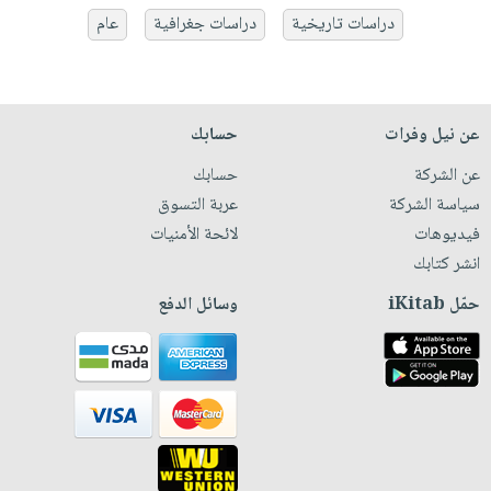
دراسات تاريخية
دراسات جغرافية
عام
عن نيل وفرات
حسابك
عن الشركة
حسابك
سياسة الشركة
عربة التسوق
فيديوهات
لائحة الأمنيات
انشر كتابك
حمّل iKitab
وسائل الدفع