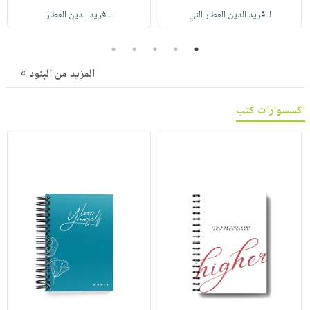
صابون
فيديوهات
لـ فريد الدين العطار الني
لـ فريد الدين العطار
عربة
أطفال
أسئلة
التسوق
5
4
3
2
1
مناسبات
يتكرر
طرحها
نشرة
المزيد من البنود »
الإصدارات
خدمات
اكسسوارات كتب
نيل
وفرات
انشر
كتابك
تواصل
معنا