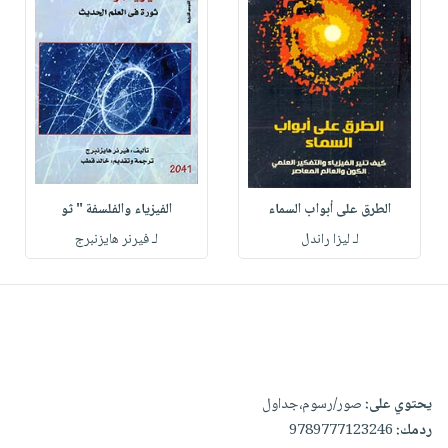
الطرق على أبواب السماء
الفيزياء والفلسفة " ثو
لـ ليزا راندل
لـ فيرنر هايزنبرج
يحتوي على:
صور/رسوم،جداول
ردمك:
9789777123246