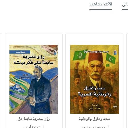
ني
الأكثر مشاهدة
سعد زغلول والوطنية
رؤى مصرية سابقة عل
لـ
لـ
جورج دونام بيرس
فوزية أسعد