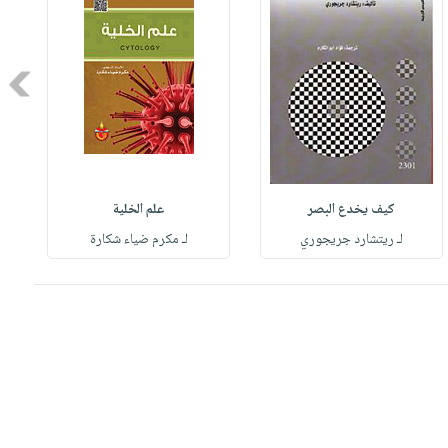
Next
كيف يخدع البصر
علم الخلية
لـ ريتشارد جريجوري
لـ مكرم ضياء شكارة