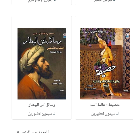
حصيفة ؛ عالمة النب
رسائل ابن البيطار
لـ
لـ
سيمون لافلوريل
سيمون لافلوريل
المزيد من البنود »