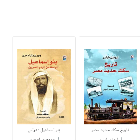
تاريخ سكك حديد مصر
بنو إسماعيل ؛ دراس
لـ
لـ
ليونيل فينير
جورج وليام مري