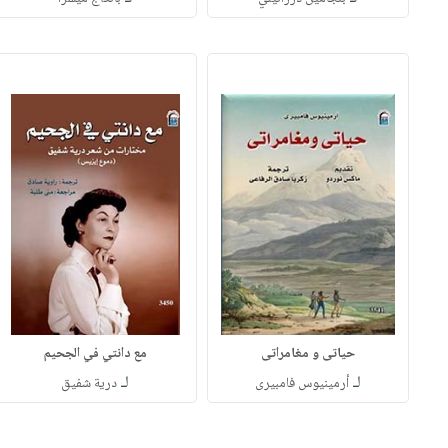
حياتى و مغامراتى
مع دانتي في الجحيم
لـ
لـ
أرمينيوس فامبيرى
درية شفيق