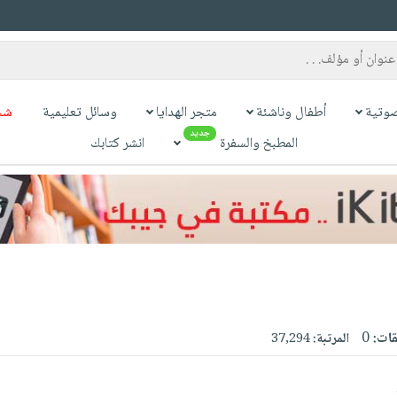
وتية
أطفال وناشئة
متجر الهدايا
وسائل تعليمية
شح
جديد
المطبخ والسفرة
انشر كتابك
قات:
0
المرتبة:
37,294