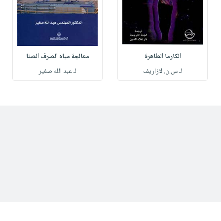
الكارما الطاهرة
معالجة مياه الصرف الصنا
لـ س.ن. لازاريف
لـ عبد الله صغير