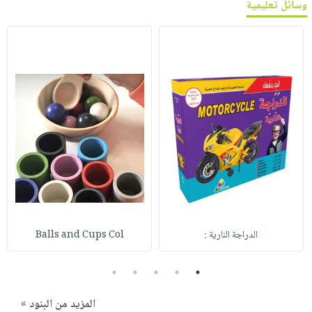
وسائل تعليمية
الدراجة النارية :
Balls and Cups Col
5
4
3
2
1
المزيد من البنود »