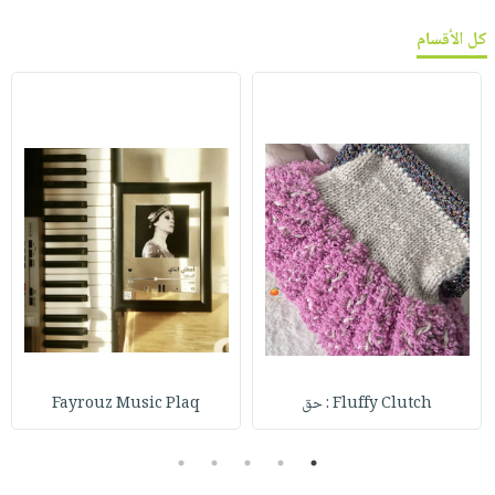
كل الأقسام
Fluffy Clutch : حق
Fayrouz Music Plaq
5
4
3
2
1