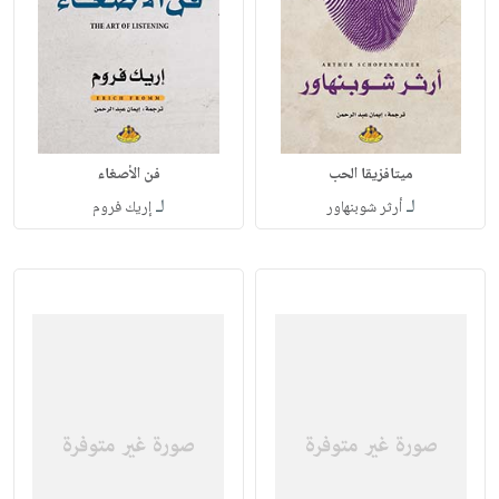
ميتافزيقا الحب
فن الأصغاء
لـ
لـ
أرثر شوبنهاور
إريك فروم