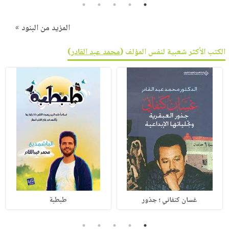
5
4
3
2
1
المزيد من البنود »
الكتب الأكثر شعبية لنفس المؤلف (
محمد عبد القادر
)
غسان كنفاني ؛ جذور
طبطبة
5
4
3
2
1