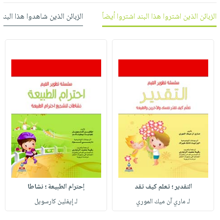
العناية
الأكثر
شحن
أدوات
الزبائن الذين اشتروا هذا البند اشتروا أيضاً
الزبائن الذين شاهدوا هذا البند
بالأسنان
مبيعاً
مجاني
المائدة
الحمية
العودة
بنود
الأوعية
والتغذية
للمدارس
مختارة
والتخزين
اشتراكات
اكسسوارات
أدوات
كتب
كل
بحث
المطبخ
الاشتراكات
اكسسوارات
متقدم
منزلية
صندوق
القراءة
اكسسوارات
iKitab
ملابس
نيل
بلا
مطرزات
وفرات
حدود
حقائب
عن
حسابك
حلي
الشركة
التقدير ؛ تعلم كيف تقد
إحترام الطبيعة ؛ نشاطا
عناية
لائحة
سياسة
لـ ماري آن ميك الموري
لـ إيفلين كارسويل
بالذات
الأمنيات
الشركة