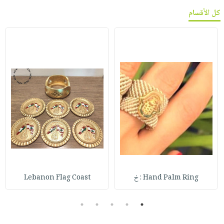
كل الأقسام
Hand Palm Ring : خ
Lebanon Flag Coast
5
4
3
2
1