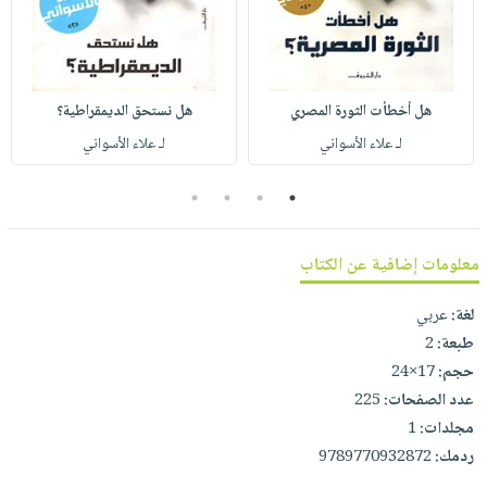
صابون
فيديوهات
عربة
أطفال
أسئلة
التسوق
مناسبات
يتكرر
طرحها
نشرة
هل أخطأت الثورة المصري
هل نستحق الديمقراطية؟
الإصدارات
خدمات
لـ علاء الأسواني
لـ علاء الأسواني
نيل
4
3
2
1
وفرات
انشر
معلومات إضافية عن الكتاب
كتابك
تواصل
لغة:
عربي
معنا
طبعة:
2
حجم:
17×24
عدد الصفحات:
225
مجلدات:
1
ردمك:
9789770932872