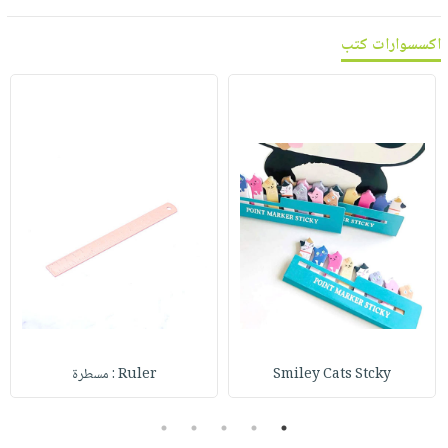
اكسسوارات كتب
Smiley Cats Stcky
Ruler : مسطرة
5
4
3
2
1