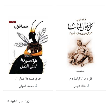
كل رجال الباشا ؛ م
طرق متنوعة لقتل ال
لـ
لـ
خالد فهمي
محمد الفولي
المزيد من البنود »