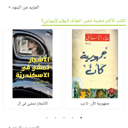
المزيد من البنود »
الكتب الأكثر شعبية لنفس المؤلف (
علاء الأسواني
)
جمهورية كأن -لا يب
الأشجار تمشي في ال
5
4
3
2
1