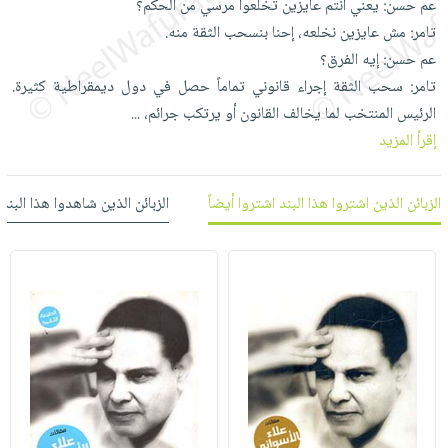
عم حسن: يعني انتم عايزين تخلعوا مرسي من الحكم؟
العناية
الأكثر
شحن
أدوات
تامر: مش عايزين نخلعه، إحنا بنسحب الثقة منه.
بالأسنان
مبيعاً
مجاني
المائدة
عم حسن: إيه الفرق؟
الحمية
العودة
بنود
الأوعية
تامر: سحب الثقة إجراء قانوني تماماً حصل في دول ديمقراطية كثيرة.
والتغذية
للمدارس
مختارة
والتخزين
الرئيس المنتخب لما يخالف القانون أو يرتكب جرائم،
...
اشتراكات
اكسسوارات
إقرأ المزيد
أدوات
كتب
كل
بحث
المطبخ
الاشتراكات
اكسسوارات
متقدم
الزبائن الذين اشتروا هذا البند اشتروا أيضاً
الزبائن الذين شاهدوا هذا البند
منزلية
صندوق
القراءة
اكسسوارات
iKitab
ملابس
نيل
بلا
مطرزات
وفرات
حدود
حقائب
عن
حسابك
حلي
الشركة
عناية
لائحة
سياسة
بالذات
الأمنيات
الشركة