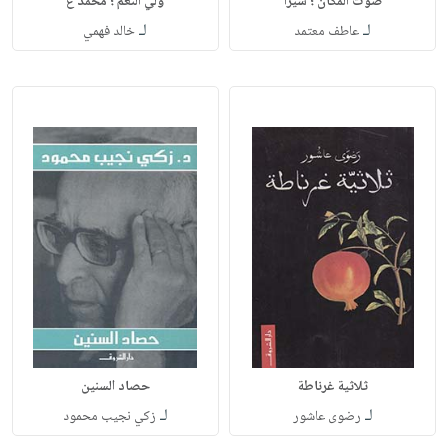
صوت المكان ؛ سيرًا
ولي النعم ؛ محمد ع
لـ
لـ
عاطف معتمد
خالد فهمي
ثلاثية غرناطة
حصاد السنين
لـ
لـ
رضوى عاشور
زكي نجيب محمود