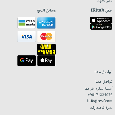
انشر كتابك
حمّل iKitab
وسائل الدفع
تواصل معنا
تواصل معنا
أسئلة يتكرر طرحها
+96171324076
info@nwf.com
نشرة الإصدارات