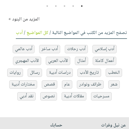
5
4
3
2
1
المزيد من البنود »
تصفح المزيد من الكتب في المواضيع التالية /
كل المواضيع
/
أدب
أدب إسلامي
أدب رحلات
أدب ساخر
أدب عالمي
أعمال كاملة
أمثال
الأدب العربي
الأدب المهجري
الخطب
تاريخ الأدب
دراسات أدبية
رسائل
روايات
شعر
طرائف ونوادر
عام
قصص
مختارات أدبية
مسرحيات
مقالات أدبية
نصوص
نقد أدبي
عن نيل وفرات
حسابك