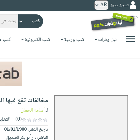
تسجيل دخول
كتب
ورقية
المواضيع
نيل وفرات
كتب ورقية
كتب الكترونية
كتب ص
صدر
كتب
حديثاً
الكترونية
الأكثر
الصفحة
مبيعاً
الرئيسية
كتب
جوائز
صدر
صوتية
شحن
حديثاً
الصفحة
مخالفات تقع فيها ال
مخفض
الأكثر
الرئيسية
عروض
أطفال
لـ
أسامة الجمال
مبيعاً
masmu3
خاصة
وناشئة
(0)
التعلي
كتب
بلا
صفحات
تاريخ النشر:
01/01/1900
مجانية
الصفحة
وسائل
حدود
مشوقة
الناشر:
دار أبو بكر الصديق
الرئيسية