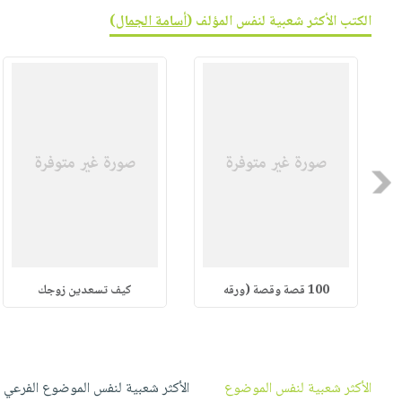
صابون
فيديوهات
الكتب الأكثر شعبية لنفس المؤلف (
أسامة الجمال
)
عربة
أطفال
أسئلة
التسوق
مناسبات
يتكرر
طرحها
نشرة
الإصدارات
خدمات
نيل
وفرات
Previous
انشر
كتابك
تواصل
معنا
100 قصة وقصة (ورقه
كيف تسعدين زوجك
الأكثر شعبية لنفس الموضوع
الأكثر شعبية لنفس الموضوع الفرعي