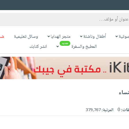
وتية
أطفال وناشئة
متجر الهدايا
وسائل تعليمية
شح
جديد
المطبخ والسفرة
انشر كتابك
نساء
قات:
0
المرتبة:
379,767