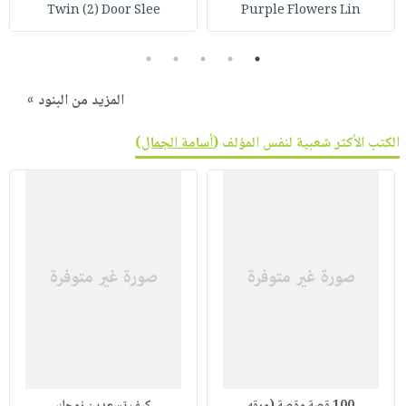
صابون
Twin (2) Door Slee
Purple Flowers Lin
فيديوهات
عربة
أطفال
أسئلة
التسوق
5
4
3
2
1
مناسبات
يتكرر
طرحها
نشرة
المزيد من البنود »
الإصدارات
خدمات
الكتب الأكثر شعبية لنفس المؤلف (
أسامة الجمال
)
نيل
وفرات
انشر
كتابك
تواصل
معنا
100 قصة وقصة (ورقه
كيف تسعدين زوجك