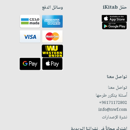
حمّل iKitab
وسائل الدفع
تواصل معنا
تواصل معنا
أسئلة يتكرر طرحها
+96171172802
info@nwf.com
نشرة الإصدارات
اشترك مجاناً في نشراتنا البريدية