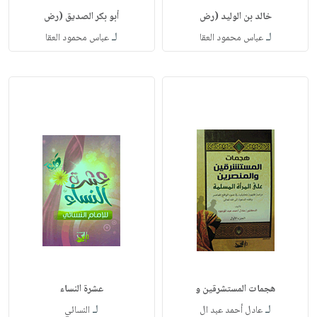
خالد بن الوليد (رض
أبو بكر الصديق (رض
لـ
لـ
عباس محمود العقا
عباس محمود العقا
هجمات المستشرقين و
عشرة النساء
لـ
لـ
عادل أحمد عبد ال
النسائي