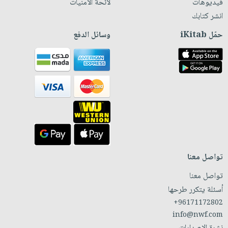
فيديوهات
لائحة الأمنيات
انشر كتابك
حمّل iKitab
وسائل الدفع
تواصل معنا
تواصل معنا
أسئلة يتكرر طرحها
+96171172802
info@nwf.com