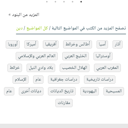
5
4
3
2
1
المزيد من البنود »
تصفح المزيد من الكتب في المواضيع التالية /
كل المواضيع
/
دين
آثار
آسيا
أطالس وخرائط
أفريقيا
أميركا
أوروبا
أوستراليا
الخليج العربي
العالم العربي والإسلامي
المغرب العربي
الهلال الخصيب
بلاد وادي النيل
خرائط
دراسات تاريخية
دراسات جغرافية
عام
الإسلام
المسيحية
اليهودية
تاريخ الديانات
ديانات أخرى
عام
مقارنات