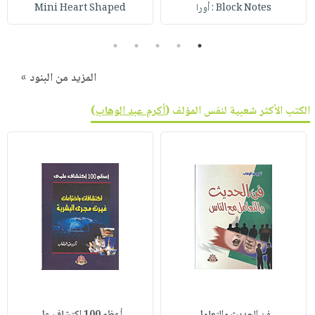
صابون
Block Notes : أورا
Mini Heart Shaped
فيديوهات
عربة
أطفال
أسئلة
التسوق
5
4
3
2
1
مناسبات
يتكرر
طرحها
نشرة
المزيد من البنود »
الإصدارات
خدمات
الكتب الأكثر شعبية لنفس المؤلف (
أكرم عبد الوهاب
)
نيل
وفرات
انشر
كتابك
تواصل
معنا
فن الحديث والتعامل
أعظم 100 اكتشاف عل