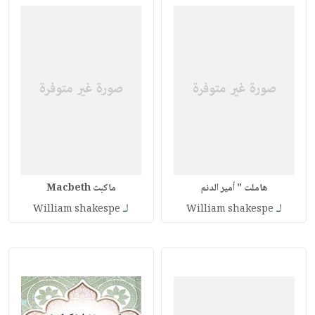
هاملت " أمير الدنم
ماكبث Macbeth
لـ
لـ
William shakespe
William shakespe