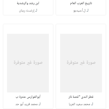
تاريخ العرب العام
ابن رشد والرشدية
لـ
لـ
ل.أ.سيديو
إرنست رينان
قطر الندى "قصة تار
أبوالفوارس عنترة ب
لـ
لـ
محمد سعيد العريا
محمد فريد أبو حد