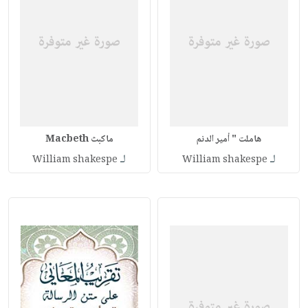
هاملت " أمير الدنم
ماكبث Macbeth
لـ
لـ
William shakespe
William shakespe