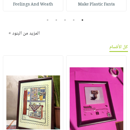
Feelings And Weath
Make Plastic Fanta
5
4
3
2
1
المزيد من البنود »
كل الأقسام