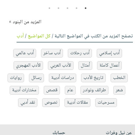
5
4
3
2
1
المزيد من البنود »
تصفح المزيد من الكتب في المواضيع التالية /
كل المواضيع
/
أدب
أدب إسلامي
أدب رحلات
أدب ساخر
أدب عالمي
أعمال كاملة
أمثال
الأدب العربي
الأدب المهجري
الخطب
تاريخ الأدب
دراسات أدبية
رسائل
روايات
شعر
طرائف ونوادر
عام
قصص
مختارات أدبية
مسرحيات
مقالات أدبية
نصوص
نقد أدبي
عن نيل وفرات
حسابك