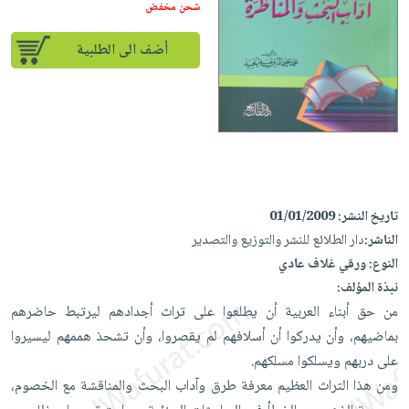
إختياراتنا
تعليمية
شحن مخفض
أسئلة
إختياراتنا
المواضيع
iKitab
يتكرر
كتب
أضف الى الطلبية
بلا
الأكثر
طرحها
أكاديمية
الصحة
حدود
مبيعاً
تحميل
والعناية
صندوق
أسئلة
إختياراتنا
masmu3
الشخصية
القراءة
يتكرر
وسائل
على
جديد
English
طرحها
تعليمية
Android
books
الكل
تحميل
صندوق
تحميل
iKitab
أجهزة
القراءة
المطبخ
masmu3
تاريخ النشر:
01/01/2009
على
العناية
والسفرة
الناشر:
دار الطلائع للنشر والتوزيع والتصدير
على
جوائز
Android
جديد
الشخصية
النوع:
ورقي غلاف عادي
Apple
تحميل
نبذة المؤلف:
العناية
الكل
iKitab
من حق أبناء العربية أن يطلعوا على تراث أجدادهم ليرتبط حاضرهم
وتصفيف
أواني
متجر
على
بماضيهم، وأن يدركوا أن أسلافهم لم يقصروا، وأن تشحذ هممهم ليسيروا
الشعر
الطهي
الهدايا
Apple
على دربهم ويسلكوا مسلكهم.
العناية
أدوات
ومن هذا التراث العظيم معرفة طرق وآداب البحث والمناقشة مع الخصوم،
بالجسم
أقسام
الخبز