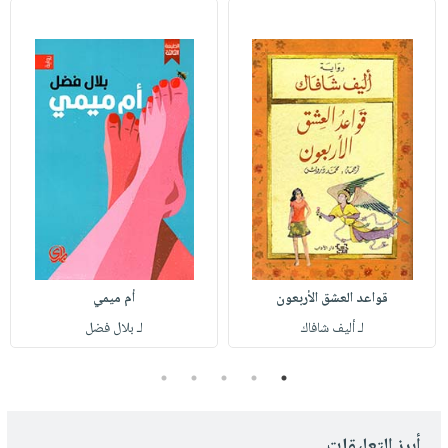
قواعد العشق الأربعون
أم ميمي
لـ أليف شافاك
لـ بلال فضل
5
4
3
2
1
أبرز التعليقات