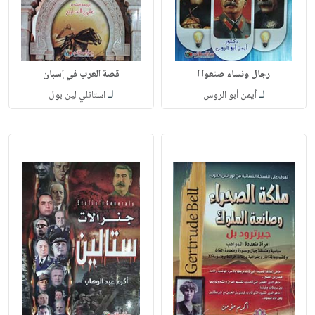
رجال ونساء صنعوا ا
قصة العرب في إسبان
لـ
لـ
أيمن أبو الروس
استانلي لين بول