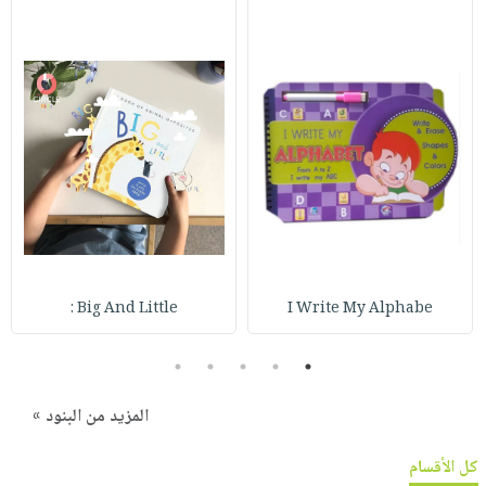
Big And Little :
I Write My Alphabe
5
4
3
2
1
المزيد من البنود »
كل الأقسام