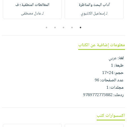
صابون
فيديوهات
آداب البحث والمناظرة
المغالطات المنطقية ؛ ف
عربة
أطفال
أسئلة
لـ إسماعيل الكلنبوي
لـ عادل مصطفى
التسوق
مناسبات
يتكرر
5
4
3
2
1
طرحها
نشرة
الإصدارات
خدمات
معلومات إضافية عن الكتاب
نيل
وفرات
لغة:
عربي
انشر
طبعة:
1
كتابك
حجم:
24×17
تواصل
عدد الصفحات:
96
معنا
مجلدات:
1
ردمك:
9789772775882
اكسسوارات كتب