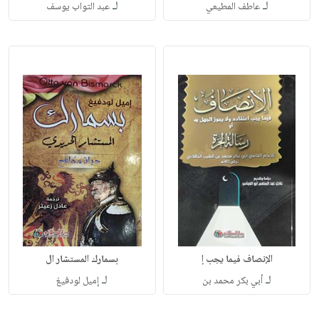
لـ
لـ
عاطف المطيعي
عبد التواب يوسف
الإنصاف فيما يجب إ
بسمارك المستشار ال
لـ
لـ
أبي بكر محمد بن
إميل لودفيغ