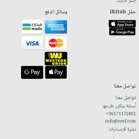
انشر كتابك
حمّل iKitab
وسائل الدفع
تواصل معنا
تواصل معنا
أسئلة يتكرر طرحها
+96171172802
info@nwf.com
نشرة الإصدارات