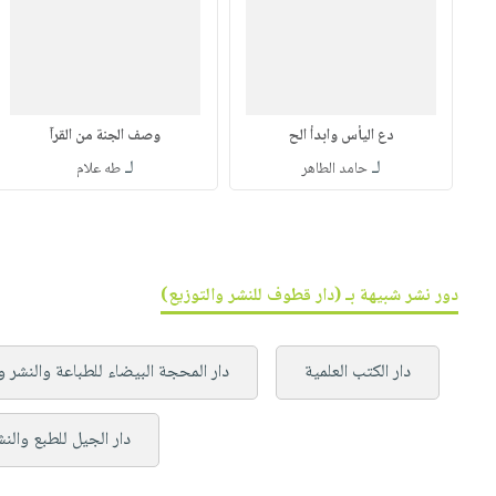
دع اليأس وابدأ الح
وصف الجنة من القرآ
لـ
لـ
حامد الطاهر
طه علام
دور نشر شبيهة بـ (دار قطوف للنشر والتوزيع)
دار الكتب العلمية
دار المحجة البيضاء للطباعة والنشر و
دار الجيل للطبع والنش