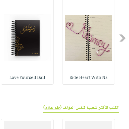
صابون
فيديوهات
عربة
أطفال
أسئلة
التسوق
مناسبات
يتكرر
طرحها
نشرة
Previous
الإصدارات
خدمات
نيل
وفرات
انشر
كتابك
Love Yourself Dail
Side Heart With Na
تواصل
معنا
الكتب الأكثر شعبية لنفس المؤلف (
طه علام
)