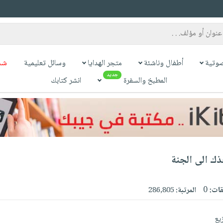
وتية
أطفال وناشئة
متجر الهدايا
وسائل تعليمية
شح
جديد
المطبخ والسفرة
انشر كتابك
قات:
0
المرتبة:
286,805
يع