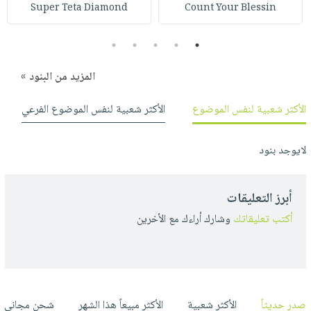
صابون
Super Teta Diamond
Count Your Blessin
فيديوهات
عربة
أطفال
أسئلة
التسوق
5
4
3
2
1
مناسبات
يتكرر
طرحها
نشرة
المزيد من البنود »
الإصدارات
خدمات
الأكثر شعبية لنفس الموضوع
الأكثر شعبية لنفس الموضوع الفرعي
نيل
وفرات
لايوجد بنود
انشر
كتابك
تواصل
أبرز التعليقات
معنا
أكتب تعليقاتك
وشارك أراءك مع الأخرين
صدر حديثاً
الأكثر شعبية
الأكثر مبيعاً هذا الشهر
شحن مجاني