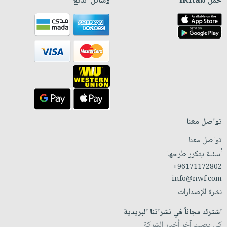
حمّل iKitab
وسائل الدفع
تواصل معنا
تواصل معنا
أسئلة يتكرر طرحها
+96171172802
info@nwf.com
نشرة الإصدارات
اشترك مجاناً في نشراتنا البريدية
كي يصلك آخر أخبار الشركة