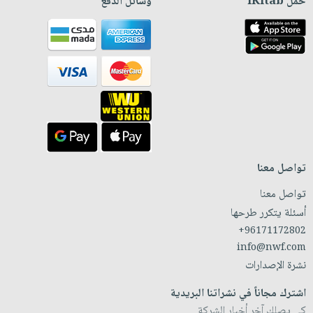
حمّل iKitab
وسائل الدفع
تواصل معنا
تواصل معنا
أسئلة يتكرر طرحها
+96171172802
info@nwf.com
نشرة الإصدارات
اشترك مجاناً في نشراتنا البريدية
كي يصلك آخر أخبار الشركة