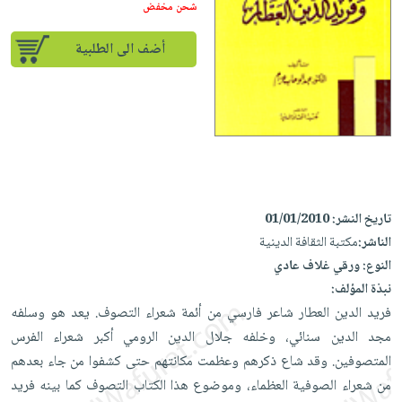
إختياراتنا
تعليمية
شحن مخفض
أسئلة
إختياراتنا
المواضيع
iKitab
يتكرر
كتب
أضف الى الطلبية
بلا
الأكثر
طرحها
أكاديمية
الصحة
حدود
مبيعاً
تحميل
والعناية
صندوق
أسئلة
إختياراتنا
masmu3
الشخصية
القراءة
يتكرر
وسائل
على
جديد
English
طرحها
تعليمية
Android
books
الكل
تحميل
صندوق
تحميل
iKitab
أجهزة
القراءة
المطبخ
masmu3
تاريخ النشر:
01/01/2010
على
العناية
والسفرة
على
جوائز
الناشر:
مكتبة الثقافة الدينية
Android
جديد
الشخصية
Apple
النوع:
ورقي غلاف عادي
تحميل
العناية
نبذة المؤلف:
الكل
iKitab
وتصفيف
فريد الدين العطار شاعر فارسي من أئمة شعراء التصوف. يعد هو وسلفه
أواني
متجر
على
الشعر
مجد الدين سنائي، وخلفه جلال الدين الرومي أكبر شعراء الفرس
الطهي
الهدايا
Apple
العناية
المتصوفين. وقد شاع ذكرهم وعظمت مكانتهم حتى كشفوا من جاء بعدهم
أدوات
بالجسم
أقسام
من شعراء الصوفية العظماء، وموضوع هذا الكتاب التصوف كما بينه فريد
الخبز