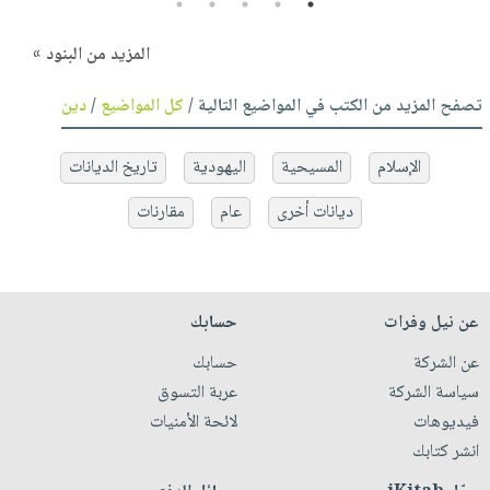
5
4
3
2
1
المزيد من البنود »
تصفح المزيد من الكتب في المواضيع التالية /
كل المواضيع
/
دين
الإسلام
المسيحية
اليهودية
تاريخ الديانات
ديانات أخرى
عام
مقارنات
عن نيل وفرات
حسابك
عن الشركة
حسابك
سياسة الشركة
عربة التسوق
فيديوهات
لائحة الأمنيات
انشر كتابك