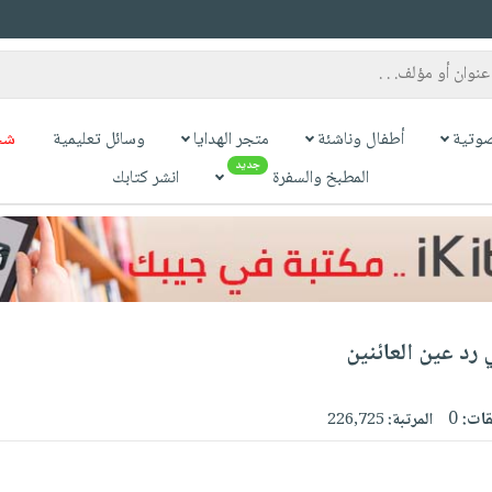
وتية
أطفال وناشئة
متجر الهدايا
وسائل تعليمية
شح
جديد
المطبخ والسفرة
انشر كتابك
رد عين العائنين
قات:
0
المرتبة:
226,725