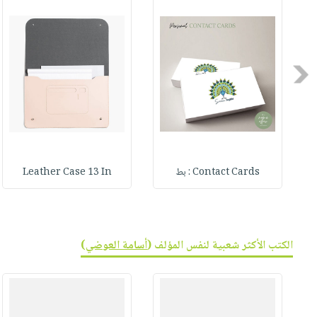
صابون
فيديوهات
عربة
أطفال
أسئلة
التسوق
مناسبات
يتكرر
طرحها
Previous
نشرة
الإصدارات
خدمات
نيل
وفرات
انشر
Contact Cards : بط
Leather Case 13 In
كتابك
تواصل
معنا
الكتب الأكثر شعبية لنفس المؤلف (
أسامة العوضي
)