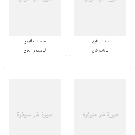
نزف الزنابق
سوناتا - الروح
لـ
لـ
نايلة فزع
مجدي الحاج