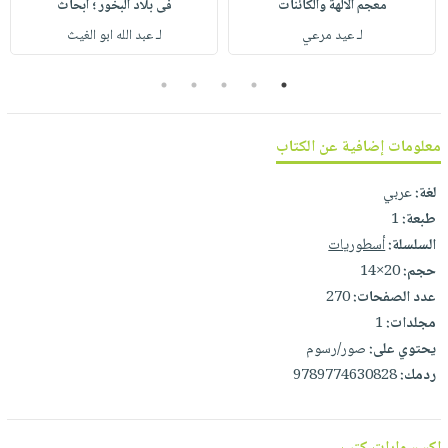
معجم ألالهة والكائنات
فى بلاد البخور ؛ أبحاث
صابون
فيديوهات
عربة
لـ عيد مرعي
لـ عبد الله ابو الغيث
أطفال
أسئلة
التسوق
مناسبات
يتكرر
5
4
3
2
1
طرحها
نشرة
الإصدارات
خدمات
معلومات إضافية عن الكتاب
نيل
وفرات
لغة:
عربي
انشر
طبعة:
1
كتابك
السلسلة:
أسطوريات
حجم:
20×14
تواصل
عدد الصفحات:
270
معنا
مجلدات:
1
يحتوي على:
صور/رسوم
ردمك:
9789774630828