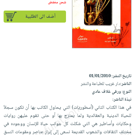
إختياراتنا
تعليمية
شحن مخفض
أسئلة
إختياراتنا
المواضيع
iKitab
يتكرر
كتب
أضف الى الطلبية
بلا
الأكثر
طرحها
أكاديمية
الصحة
حدود
مبيعاً
تحميل
والعناية
صندوق
أسئلة
إختياراتنا
masmu3
الشخصية
القراءة
يتكرر
وسائل
على
جديد
English
طرحها
تعليمية
Android
books
الكل
تحميل
صندوق
تحميل
iKitab
أجهزة
القراءة
المطبخ
masmu3
تاريخ النشر:
01/01/2010
على
العناية
والسفرة
على
جوائز
الناشر:
دار غريب للطباعة والنشر
Android
جديد
الشخصية
Apple
النوع:
ورقي غلاف عادي
تحميل
العناية
الكل
نبذة الناشر:
iKitab
وتصفيف
في هذا الكتاب الثاني (أسطوريات) التي يحاول الكاتب بها أن تكون سجلاً
أواني
متجر
على
الشعر
للحياة الدينية والعقائدية ولما يمتزج بها أو حتى تقوم عليهن روايات
الطهي
الهدايا
Apple
العناية
وحكايات وأساطير هي التي شكلت كل جوانب حياة الإنسان ووجوده في
أدوات
بالجسم
أقسام
مختلف الثقافات والشعوب القديمة نسعى إلى إبراز عناصر ومقومات النسق
الخبز